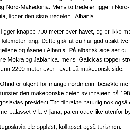
og Nord-Makedonia. Mens to tredeler ligger i Nord-
, ligger den siste tredelen i Albania.
 ligger knappe 700 meter over havet, og er ikke m
 kilometer lang. Dette gjør at du har god utsikt tve
 fjellene og åsene i Albania. På albansk side ser du
dene Mokra og Jablanica, mens Galicicas topper str
enn 2200 meter over havet på makedonsk side.
Ohrid er ukjent for mange nordmenn, besøkte me
turister den makedonske delen av innsjøen på 198
ugoslavias president Tito tilbrakte naturlig nok også
mmerpalasset Vila Viljana, på en odde like utenfor b
ugoslavia ble oppløst, kollapset også turismen.