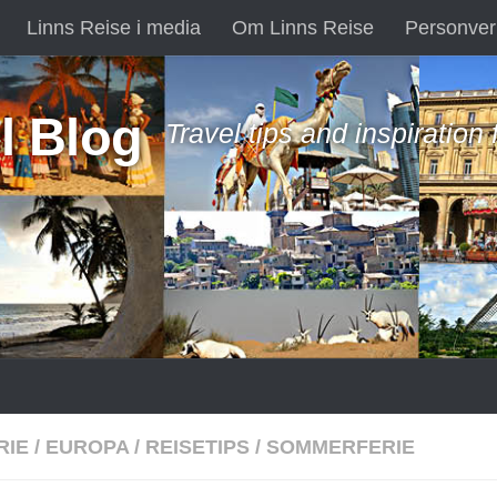
Linns Reise i media
Om Linns Reise
Personver
l Blog
Travel tips and inspiration
RIE
/
EUROPA
/
REISETIPS
/
SOMMERFERIE