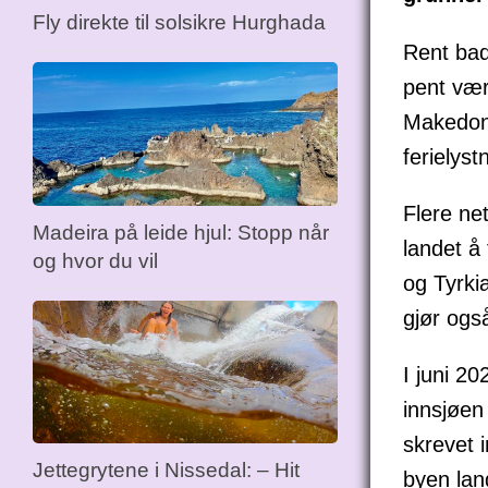
Fly direkte til solsikre Hurghada
Rent bad
pent vær
Makedoni
ferielys
Flere ne
Madeira på leide hjul: Stopp når
landet å 
og hvor du vil
og Tyrki
gjør også
I juni 2
innsjøe
skrevet 
Jettegrytene i Nissedal: – Hit
byen lan