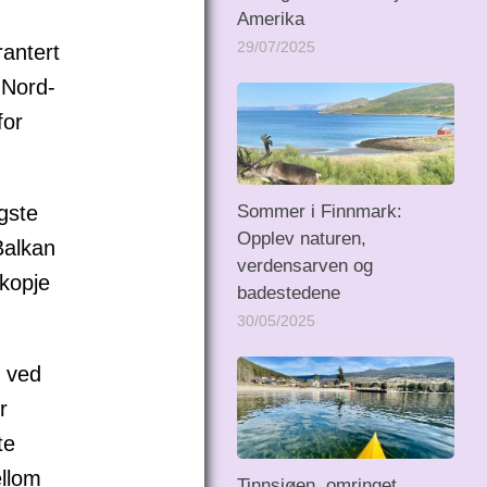
Amerika
29/07/2025
antert
 Nord-
for
Sommer i Finnmark:
gste
Opplev naturen,
Balkan
verdensarven og
Skopje
badestedene
30/05/2025
r ved
r
te
ellom
Tinnsjøen, omringet