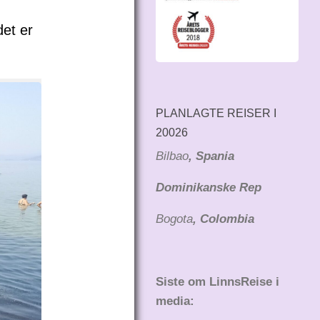
det er
PLANLAGTE REISER I
20026
Bilbao
, Spania
Dominikanske Rep
Bogota
, Colombia
Siste om LinnsReise i
media: