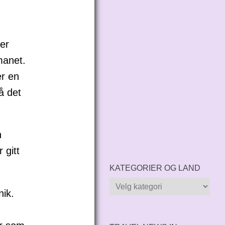
 er
manet.
er en
å det
n
 gitt
KATEGORIER OG LAND
Kategorier
nik.
og
land