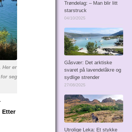
Trøndelag: – Man blir litt
starstruck
04/10/2025
Gåsvær: Det arktiske
 Her er
svaret på lavendelåkre og
 for seg
sydlige strender
27/08/2025
r
 Etter
Utrolige Leka: Et stykke