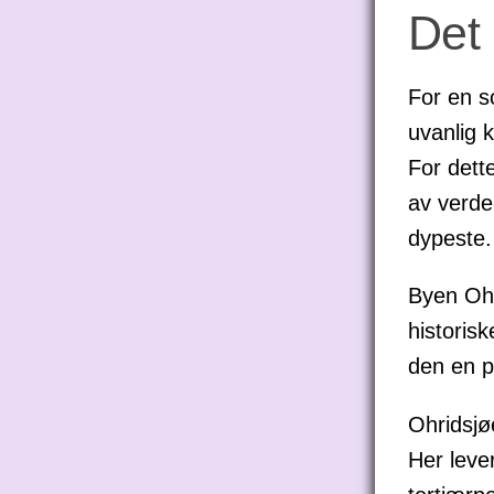
Ohrid
Det 
For en s
uvanlig 
For dett
av verde
dypeste.
Byen Ohr
historis
den en p
Ohridsjø
Her leve