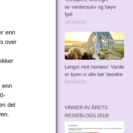
av verdensarv og høye
fjell
19/04/2025
er enn
rs over
ekker
Lengst mot nordøst: Vardø
er byen vi alle bør besøke
04/04/2025
r enn
0-
 en del
VINNER AV ÅRETS
yen.
REISEBLOGG 2018!