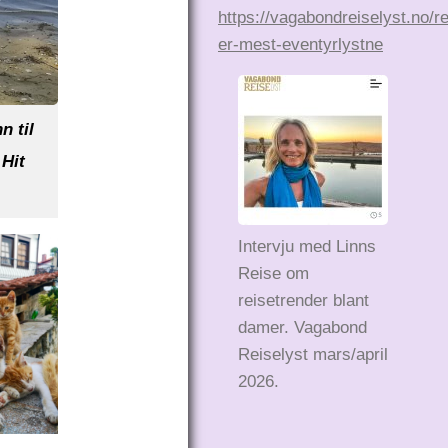
https://vagabondreiselyst.no/r
er-mest-eventyrlystne
 til
 Hit
Intervju med Linns
Reise om
reisetrender blant
damer. Vagabond
Reiselyst mars/april
2026.