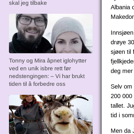
skal jeg tilbake
Albania 
Makedonia
Innsjøen
drøye 30
sjøen til
Tonny og Mira åpnet iglohytter
fjellkje
ved en unik isbre rett før
deg mer 
nedstengingen: – Vi har brukt
tiden til å forbedre oss
Selv om 
200 000 
tallet. J
tid i so
Men da J