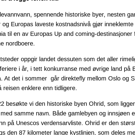
evannvann, spennende historiske byer, nesten gar
 og Europas laveste kostnadsnivå gjør inneklemte
a til en av Europas Up and coming-destinasjoner 
tne nordboere.
ttsteder oppgir landet dessuten som det aller rimeli
feriere i år, i tett konkurranse med øvrige land på 
a. At det i sommer går direktefly mellom Oslo og 
 reisen enklere enn tidligere.
022 besøkte vi den historiske byen Ohrid, som ligge
n med samme navn. Både gamlebyen og innsjøen e
inn på Unescos verdensarvliste. Ohrid er den størs
gs den 87 kilometer lange kystlinjen, som deles m