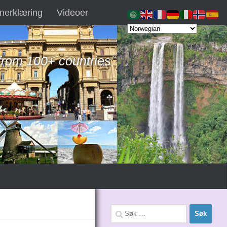
nerklæring
Videoer
 from 100+ countries
Søk
etter: