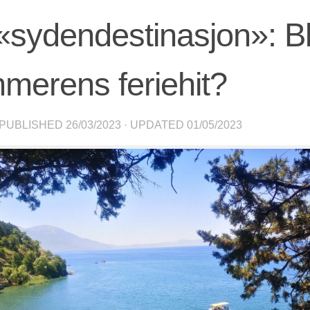
«sydendestinasjon»: Bli
merens feriehit?
 PUBLISHED
26/03/2023
· UPDATED
01/05/2023