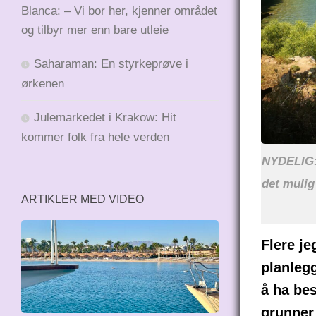
Blanca: – Vi bor her, kjenner området
og tilbyr mer enn bare utleie
Saharaman: En styrkeprøve i
ørkenen
Julemarkedet i Krakow: Hit
kommer folk fra hele verden
NYDELIG: 
det mulig 
ARTIKLER MED VIDEO
Flere je
planleg
å ha be
grunner 