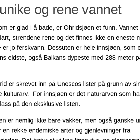
Ohrid
Ohrid.
Ohrid
unike og rene vannet
om er glad i å bade, er Ohridsjøen et funn. Vannet
klart, strendene rene og det finnes ikke en eneste 
e er jo ferskvann. Dessuten er hele innsjøen, som 
ns eldste, også Balkans dypeste med 288 meter p
id er skrevet inn på Unescos lister på grunn av si
ke kulturarv. For innsjøen er det naturarven som har
lass på den eksklusive listen.
en er nemlig ikke bare vakker, men også ganske u
r en rekke endemiske arter og gjenlevninger fra