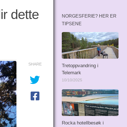
r dette
NORGESFERIE? HER ER
TIPSENE
SHARE
Tretoppvandring i
Telemark
10/10/2025
Rocka hotellbesøk i