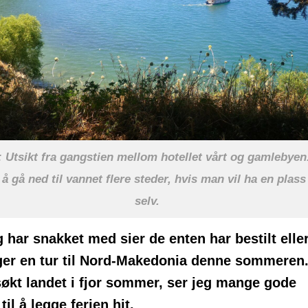
Utsikt fra gangstien mellom hotellet vårt og gamlebyen.
å gå ned til vannet flere steder, hvis man vil ha en plass
selv.
g har snakket med sier de enten har bestilt elle
ger en tur til Nord-Makedonia denne sommeren.
søkt landet i fjor sommer, ser jeg mange gode
til å legge ferien hit.