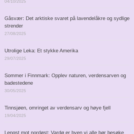
04/10/2025
Gåsvær: Det arktiske svaret på lavendelåkre og sydlige
strender
27/08/2025
Utrolige Leka: Et stykke Amerika
29/07/2025
Sommer i Finnmark: Opplev naturen, verdensarven og
badestedene
30/05/2025
Tinnsjøen, omringet av verdensarv og høye fjell
19/04/2025
Lengst mot nordøst: Vardø er byen vi alle bør besøke