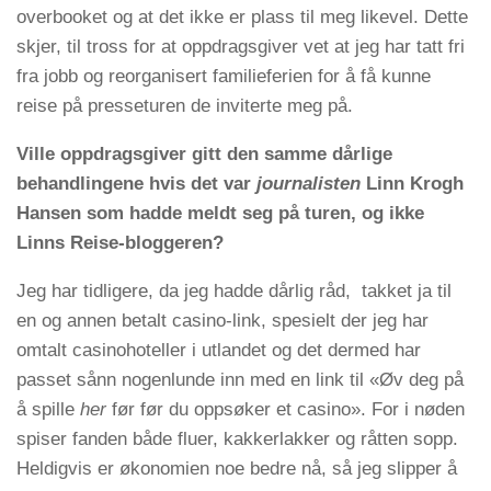
overbooket og at det ikke er plass til meg likevel. Dette
skjer, til tross for at oppdragsgiver vet at jeg har tatt fri
fra jobb og reorganisert familieferien for å få kunne
reise på presseturen de inviterte meg på.
Ville oppdragsgiver gitt den samme dårlige
behandlingene hvis det var
journalisten
Linn Krogh
Hansen som hadde meldt seg på turen, og ikke
Linns Reise-bloggeren?
Jeg har tidligere, da jeg hadde dårlig råd, takket ja til
en og annen betalt casino-link, spesielt der jeg har
omtalt casinohoteller i utlandet og det dermed har
passet sånn nogenlunde inn med en link til «Øv deg på
å spille
her
før før du oppsøker et casino». For i nøden
spiser fanden både fluer, kakkerlakker og råtten sopp.
Heldigvis er økonomien noe bedre nå, så jeg slipper å