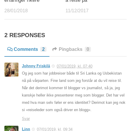
erfaringer rikere
å reise på
28/01/2018
11/12/2017
2 RESPONSES
Comments
2
Pingbacks
0
Johnny Friskilä
07/01/2019, kl. 07:40
Og jeg som har jobbreiser både til Sri Lanka og Usbekistan
nå på vårparten. Fine land som jeg forstår at du vil reise til.
Når det derimot kommer til blogger vs journalist, så ja, jeg
kanskje heller ikke presenterer meg som blogger. Det har vel
med hva man selv føler er ens identitet? Derimot kan jeg nok
si «reiseleder som også driver en blogg».
Svar
Linn
07/01/2019, kl. 09:34