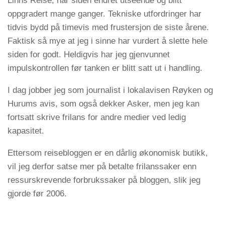
Linns Reise, har siden endret utseende og blitt
oppgradert mange ganger. Tekniske utfordringer har
tidvis bydd på timevis med frustersjon de siste årene.
Faktisk så mye at jeg i sinne har vurdert å slette hele
siden for godt. Heldigvis har jeg gjenvunnet
impulskontrollen før tanken er blitt satt ut i handling.
I dag jobber jeg som journalist i lokalavisen Røyken og
Hurums avis, som også dekker Asker, men jeg kan
fortsatt skrive frilans for andre medier ved ledig
kapasitet.
Ettersom reisebloggen er en dårlig økonomisk butikk,
vil jeg derfor satse mer på betalte frilanssaker enn
ressurskrevende forbrukssaker på bloggen, slik jeg
gjorde før 2006.