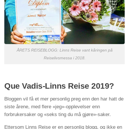
ÅRETS REISEBLOGG: Linns Reise vant kåringen på
Reiselivsmessa i 2018.
Que Vadis-Linns Reise 2019?
Bloggen vil få et mer personlig preg enn den har hatt de
siste årene, med flere «jeg»-opplevelser enn
forbrukersaker og «seks ting du må gjøre»-saker.
Ettersom Linns Reise er en personlig blogg, og ikke en