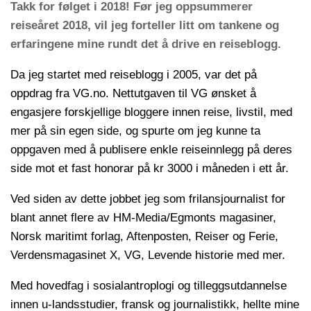
Takk for følget i 2018! Før jeg oppsummerer
reiseåret 2018, vil jeg forteller litt om tankene og
erfaringene mine rundt det å drive en reiseblogg.
Da jeg startet med reiseblogg i 2005, var det på
oppdrag fra VG.no. Nettutgaven til VG ønsket å
engasjere forskjellige bloggere innen reise, livstil, med
mer på sin egen side, og spurte om jeg kunne ta
oppgaven med å publisere enkle reiseinnlegg på deres
side mot et fast honorar på kr 3000 i måneden i ett år.
Ved siden av dette jobbet jeg som frilansjournalist for
blant annet flere av HM-Media/Egmonts magasiner,
Norsk maritimt forlag, Aftenposten, Reiser og Ferie,
Verdensmagasinet X, VG, Levende historie med mer.
Med hovedfag i sosialantroplogi og tilleggsutdannelse
innen u-landsstudier, fransk og journalistikk, hellte mine