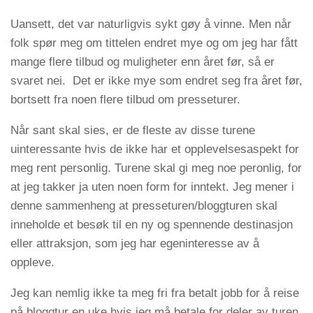
Uansett, det var naturligvis sykt gøy å vinne. Men når
folk spør meg om tittelen endret mye og om jeg har fått
mange flere tilbud og muligheter enn året før, så er
svaret nei. Det er ikke mye som endret seg fra året før,
bortsett fra noen flere tilbud om presseturer.
Når sant skal sies, er de fleste av disse turene
uinteressante hvis de ikke har et opplevelsesaspekt for
meg rent personlig. Turene skal gi meg noe peronlig, for
at jeg takker ja uten noen form for inntekt. Jeg mener i
denne sammenheng at presseturen/bloggturen skal
inneholde et besøk til en ny og spennende destinasjon
eller attraksjon, som jeg har egeninteresse av å
oppleve.
Jeg kan nemlig ikke ta meg fri fra betalt jobb for å reise
på bloggtur en uke hvis jeg må betale for deler av turen