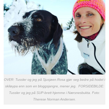
OVER: Tussler og jeg på Sjusjøen.Rosa gjør seg bedre på hodet i
skiløypa enn som en bloggsjangre, mener jeg. FORSIDEBILDE:
Tussler og jeg på SUP-brett hjemme i Nærsnesbukta. Foto:
Therese Norman Andersen.