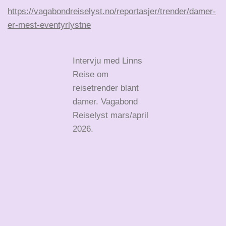
https://vagabondreiselyst.no/reportasjer/trender/damer-
er-mest-eventyrlystne
Intervju med Linns
Reise om
reisetrender blant
damer. Vagabond
Reiselyst mars/april
2026.