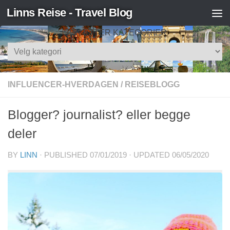
Linns Reise - Travel Blog
Skip to content
SØK ETTER KATEGORIER
Søk
etter
kategorier
INFLUENCER-HVERDAGEN
/
REISEBLOGG
Blogger? journalist? eller begge
deler
BY
LINN
· PUBLISHED
07/01/2019
· UPDATED
06/05/2020