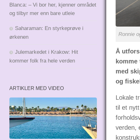
Blanca: – Vi bor her, kjenner området
og tilbyr mer enn bare utleie
Saharaman: En styrkeprøve i
Ronnie og
ørkenen
Å utfors
Julemarkedet i Krakow: Hit
kommer folk fra hele verden
komme ti
med ski
og fisk
ARTIKLER MED VIDEO
Lokale t
til et n
forholds
verden, 
konstruk