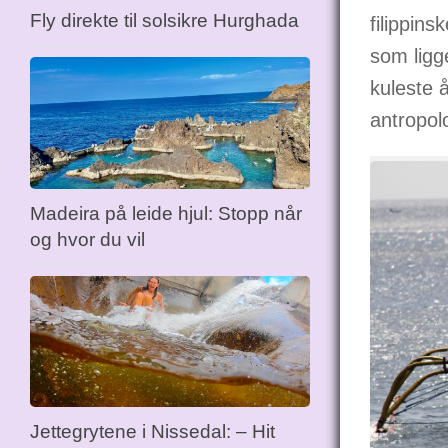
Fly direkte til solsikre Hurghada
filippin
som ligg
kuleste å
antropol
Madeira på leide hjul: Stopp når
og hvor du vil
Jettegrytene i Nissedal: – Hit