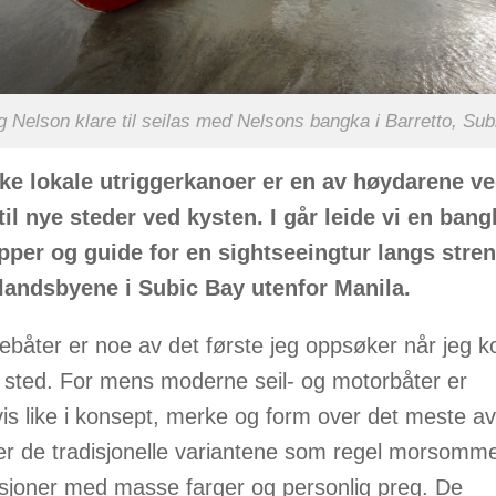
 Nelson klare til seilas med Nelsons bangka i Barretto, Sub
ke lokale utriggerkanoer er en av høydarene ve
l nye steder ved kysten. I går leide vi en bang
pper og guide for en sightseeingtur langs stre
elandsbyene i Subic Bay utenfor Manila.
rebåter er noe av det første jeg oppsøker når jeg
ytt sted. For mens moderne seil- og motorbåter er
vis like i konsept, merke og form over det meste av
er de tradisjonelle variantene som regel morsomm
sjoner med masse farger og personlig preg. De