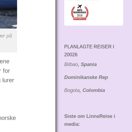
ger på
PLANLAGTE REISER I
20026
tene
Bilbao
, Spania
 for
Dominikanske Rep
 lurer
Bogota
, Colombia
Siste om LinnsReise i
norske
media: