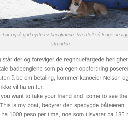
e har også god nytte av bangkaene, hvertfall så lenge de lig
stranden.
 står der og foreviger de regnbuefargede herlighe
kale badeenglene som på egen oppfordring poserer
ten å be om betaling, kommer kanoeier Nelson og
ikke vil ha en tur.
you want to take your friend and come to see the
 This is my boat, bedyrer den spebygde båteieren.
 ha 1000 peso per time, noe som tilsvarer ca 135 