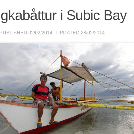
gkabåttur i Subic Bay
 PUBLISHED
02/02/2014
· UPDATED
28/02/2014