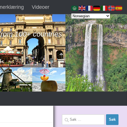
nerklæring
Videoer
 from 100+ countries
Søk
etter: