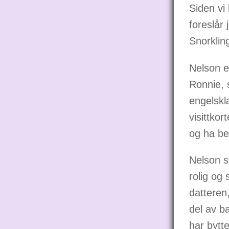
Siden vi 
foreslår 
Snorklin
Nelson e
Ronnie, 
engelskl
visittkor
og ha be
Nelson s
rolig og 
datteren
del av b
har bytt