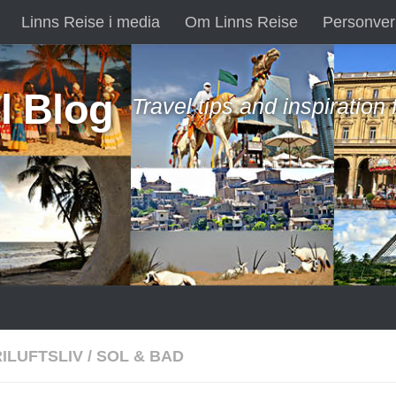
Linns Reise i media
Om Linns Reise
Personver
l Blog
Travel tips and inspiration
ILUFTSLIV
/
SOL & BAD