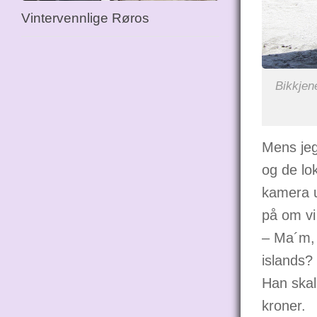
Vintervennlige Røros
Bikkjen
Mens jeg
og de lo
kamera u
på om vi 
– Ma´m, 
islands?
Han skal
kroner.