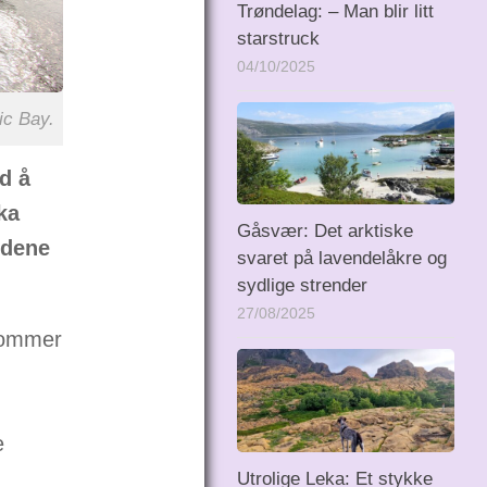
Trøndelag: – Man blir litt
starstruck
04/10/2025
ic Bay.
d å
ka
Gåsvær: Det arktiske
ndene
svaret på lavendelåkre og
sydlige strender
27/08/2025
 kommer
e
Utrolige Leka: Et stykke