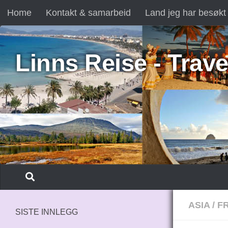
Home
Kontakt & samarbeid
Land jeg har besøkt
Skip to content
Linns Reise - Trave
ASIA
/
FR
SISTE INNLEGG