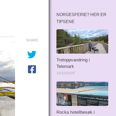
NORGESFERIE? HER ER
TIPSENE
SHARE
Tretoppvandring i
Telemark
10/10/2025
Rocka hotellbesøk i