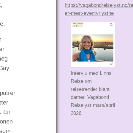
t,
https://vagabondreiselyst.no/r
er-mest-eventyrlystne
e.
n
er
meg
 Bay
Intervju med Linns
Reise om
reisetrender blant
putrer
damer. Vagabond
tter
Reiselyst mars/april
. En
2026.
jonen
e som