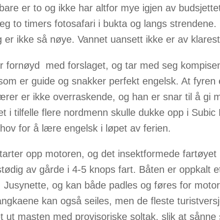
bare er to og ikke har altfor mye igjen av budsjette
jeg to timers fotosafari i bukta og langs strendene.
g er ikke så nøye. Vannet uansett ikke er av klarest
r fornøyd med forslaget, og tar med seg kompise
som er guide og snakker perfekt engelsk. At fyren 
ærer er ikke overraskende, og han er snar til å gi 
tet i tilfelle flere nordmenn skulle dukke opp i Subic
hov for å lære engelsk i løpet av ferien.
tarter opp motoren, og det insektformede fartøyet 
stødig av gårde i 4-5 knops fart. Båten er oppkalt e
, Jusynette, og kan både padles og føres for motor
angkaene kan også seiles, men de fleste turistvers
et ut masten med provisoriske soltak, slik at sånn