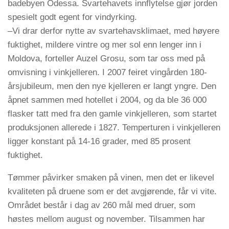
badebyen Odessa. Svartehavets innflytelse gjør jorden
spesielt godt egent for vindyrking.
–Vi drar derfor nytte av svartehavsklimaet, med høyere
fuktighet, mildere vintre og mer sol enn lenger inn i
Moldova, forteller Auzel Grosu, som tar oss med på
omvisning i vinkjelleren. I 2007 feiret vingården 180-
årsjubileum, men den nye kjelleren er langt yngre. Den
åpnet sammen med hotellet i 2004, og da ble 36 000
flasker tatt med fra den gamle vinkjelleren, som startet
produksjonen allerede i 1827. Temperturen i vinkjelleren
ligger konstant på 14-16 grader, med 85 prosent
fuktighet.
Tømmer påvirker smaken på vinen, men det er likevel
kvaliteten på druene som er det avgjørende, får vi vite.
Området består i dag av 260 mål med druer, som
høstes mellom august og november. Tilsammen har