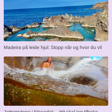
Madeira på leide hjul: Stopp når og hvor du vil
Jettegrytene i Nissedal: – Hit skal jeg tilbake