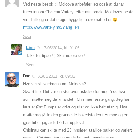
Ved neste besøk til Moldova anbefaler jeg også at du tar
turen innom Chateau Vartely, etter min smak, Moldovas beste
vin. I tillegg er det meget hyggelig å overnatte her
http://www.vartely.md/?lang=en
Svar
Linn
17/05/2014, kl. 01:06
Takk for tipset!:) Skal notere det!
Svar
Dag
31/03/2021, kl. 09:02
Hva vet vi Nordmenn om Moldova?
Svært lite. Det var en stor overraskelse for meg å se hva
som møtte meg da vi landet i Chisinau første gang. Jeg har
lært at Øst Europa er grått og trist og ikke helt ufarlig. Hva
møtte meg? Jo den grønneste hovedstaden i Europe og en
gjestfrihet jeg aldri før har opplevd.
Chisinau kan skilte med 23 innsjøer, utallige parker og variert
dyreliv, Chisinau har en av de høyeste andelene av