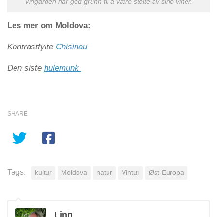
Vingården har god grunn til å være stolte av sine viner.
Les mer om Moldova:
Kontrastfylte
Chisinau
Den siste
hulemunk
SHARE
Tags:
kultur
Moldova
natur
Vintur
Øst-Europa
Linn