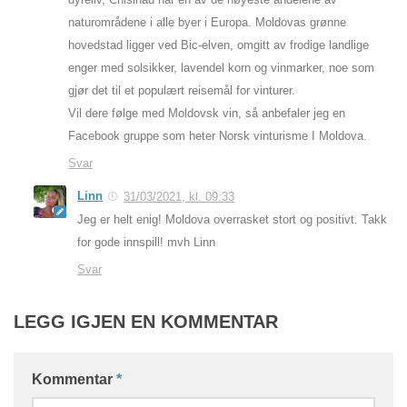
naturområdene i alle byer i Europa. Moldovas grønne
hovedstad ligger ved Bic-elven, omgitt av frodige landlige
enger med solsikker, lavendel korn og vinmarker, noe som
gjør det til et populært reisemål for vinturer.
Vil dere følge med Moldovsk vin, så anbefaler jeg en
Facebook gruppe som heter Norsk vinturisme I Moldova.
Svar
Linn
31/03/2021, kl. 09:33
Jeg er helt enig! Moldova overrasket stort og positivt. Takk
for gode innspill! mvh Linn
Svar
LEGG IGJEN EN KOMMENTAR
Kommentar
*