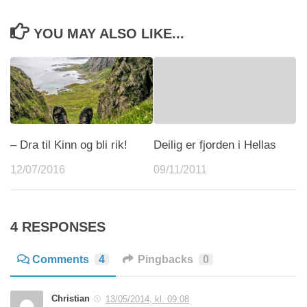
YOU MAY ALSO LIKE...
– Dra til Kinn og bli rik!
Deilig er fjorden i Hellas
12/07/2016
09/11/2011
4 RESPONSES
Comments
4
Pingbacks
0
Christian
13/05/2014, kl. 09:08