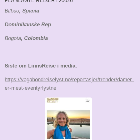
PLANLAGTE REISER I 20026
Bilbao
, Spania
Dominikanske Rep
Bogota
, Colombia
Siste om LinnsReise i media:
https://vagabondreiselyst.no/reportasjer/trender/damer-
er-mest-eventyrlystne