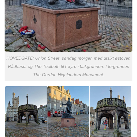
HOVEDGATE: Union Street søndag morgen med utsikt østover.
Rådhuset og The Toolboth til høyre i bakgrunnen. I forgrunnen
The Gordon Highlanders Monument.