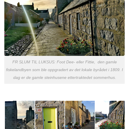
FR SLUM TIL LUKSUS: Foot Dee- eller Fittie, den gamle
fiskelandbyen som ble oppgradert av det lokale byrådet i 1809. I
dag er de gamle steinhusene ettertraktedet sommerhus.