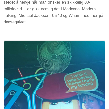
stedet å henge når man ønsker en skikkelig 80-
talllskveld. Her gikk nemlig det i Madonna, Modern
Talking, Michael Jackson, UB40 og Wham med mer på
dansegulvet.