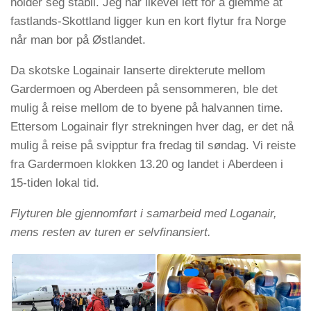
holder seg stabil. Jeg har likevel lett for å glemme at
fastlands-Skottland ligger kun en kort flytur fra Norge
når man bor på Østlandet.
Da skotske Logainair lanserte direkterute mellom
Gardermoen og Aberdeen på sensommeren, ble det
mulig å reise mellom de to byene på halvannen time.
Ettersom Logainair flyr strekningen hver dag, er det nå
mulig å reise på svipptur fra fredag til søndag. Vi reiste
fra Gardermoen klokken 13.20 og landet i Aberdeen i
15-tiden lokal tid.
Flyturen ble gjennomført i samarbeid med Loganair,
mens resten av turen er selvfinansiert.