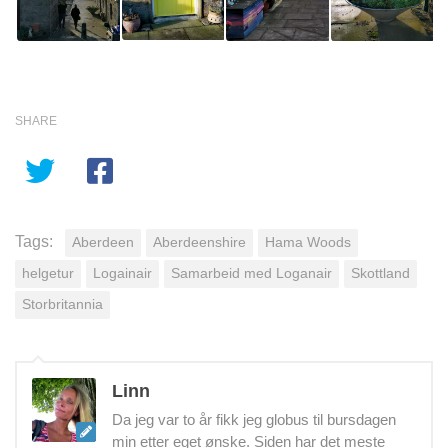
SHARE
Tags:
Aberdeen
Aberdeenshire
Hama Woods
helgetur
Logainair
Samarbeid med Loganair
Skottland
Storbritannia
Linn
Da jeg var to år fikk jeg globus til bursdagen
min etter eget ønske. Siden har det meste