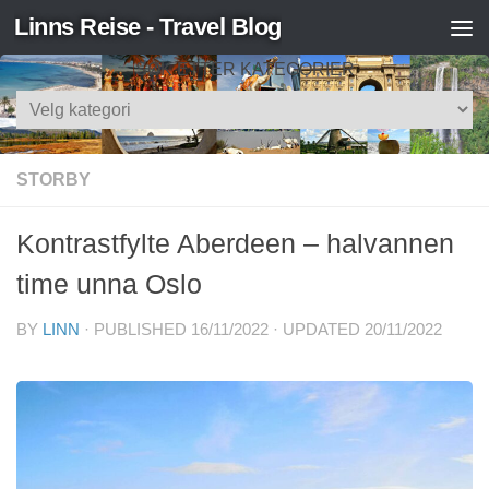
Linns Reise - Travel Blog
Skip to content
SØK ETTER KATEGORIER
Søk
etter
kategorier
STORBY
Kontrastfylte Aberdeen – halvannen
time unna Oslo
BY
LINN
· PUBLISHED
16/11/2022
· UPDATED
20/11/2022