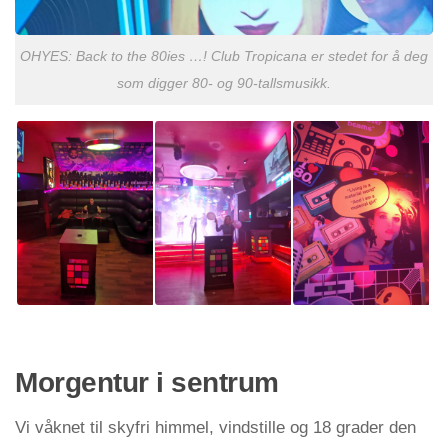
OHYES: Back to the 80ies …! Club Tropicana er stedet for å deg
som digger 80- og 90-tallsmusikk.
Morgentur i sentrum
Vi våknet til skyfri himmel, vindstille og 18 grader den