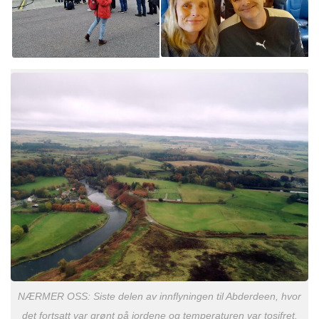
NÆRMER OSS: Siste delen av innflyningen til Abderdeen, hvor
det fortsatt var grønt på jordene og temperaturen var tosifret.