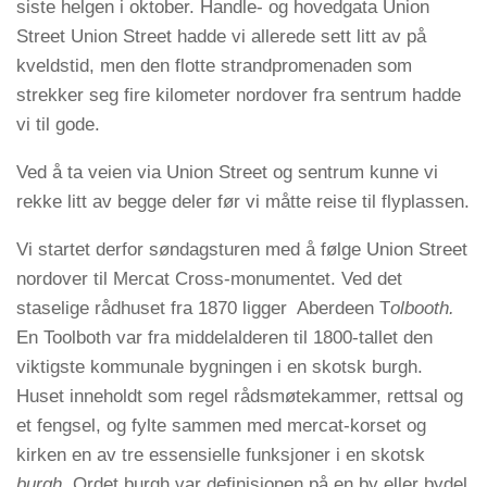
siste helgen i oktober. Handle- og hovedgata Union
Street Union Street hadde vi allerede sett litt av på
kveldstid, men den flotte strandpromenaden som
strekker seg fire kilometer nordover fra sentrum hadde
vi til gode.
Ved å ta veien via Union Street og sentrum kunne vi
rekke litt av begge deler før vi måtte reise til flyplassen.
Vi startet derfor søndagsturen med å følge Union Street
nordover til Mercat Cross-monumentet. Ved det
staselige rådhuset fra 1870 ligger Aberdeen T
olbooth.
En Toolboth var fra middelalderen til 1800-tallet den
viktigste kommunale bygningen i en skotsk burgh.
Huset inneholdt som regel rådsmøtekammer, rettsal og
et fengsel, og fylte sammen med mercat-korset og
kirken en av tre essensielle funksjoner i en skotsk
burgh
. Ordet burgh var definisjonen på en by eller bydel