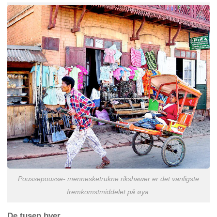
Poussepousse- mennesketrukne rikshawer er det vanligste
fremkomstmiddelet på øya.
De tusen byer