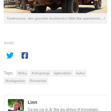
Taxibrousse- den gassiske bushtaxien! Alltid like spennende…!
SHARE
Tags:
Afrika
Antropologi
kjærestetur
kultur
Madagaskar
Romantisk
Linn
Da jeg var to år fikk jeg globus til bursdagen