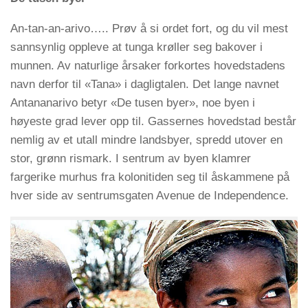
An-tan-an-arivo….. Prøv å si ordet fort, og du vil mest
sannsynlig oppleve at tunga krøller seg bakover i
munnen. Av naturlige årsaker forkortes hovedstadens
navn derfor til «Tana» i dagligtalen. Det lange navnet
Antananarivo betyr «De tusen byer», noe byen i
høyeste grad lever opp til. Gassernes hovedstad består
nemlig av et utall mindre landsbyer, spredd utover en
stor, grønn rismark. I sentrum av byen klamrer
fargerike murhus fra kolonitiden seg til åskammene på
hver side av sentrumsgaten Avenue de Independence.