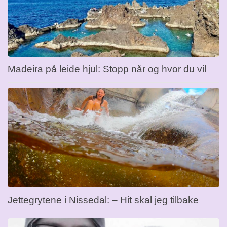
Madeira på leide hjul: Stopp når og hvor du vil
Jettegrytene i Nissedal: – Hit skal jeg tilbake