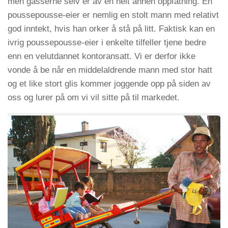
men gasserne selv er av en helt annen oppfatning. En
poussepousse-eier er nemlig en stolt mann med relativt
god inntekt, hvis han orker å stå på litt. Faktisk kan en
ivrig poussepousse-eier i enkelte tilfeller tjene bedre
enn en velutdannet kontoransatt. Vi er derfor ikke
vonde å be når en middelaldrende mann med stor hatt
og et like stort glis kommer joggende opp på siden av
oss og lurer på om vi vil sitte på til markedet.