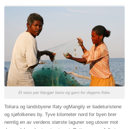
Et vezo par klargjør kano og garn for dagens fiske.
Toliara og landsbyene Ifaty ogMangily er badeturistene
og sjøfolkenes by. Tyve kilometer nord for byen brer
nemlig en av verdens største laguner seg utover mot