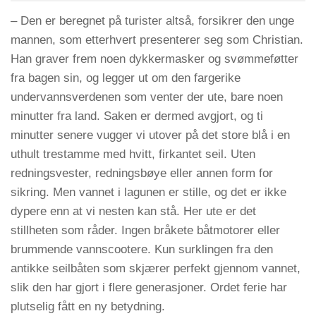
– Den er beregnet på turister altså, forsikrer den unge
mannen, som etterhvert presenterer seg som Christian.
Han graver frem noen dykkermasker og svømmeføtter
fra bagen sin, og legger ut om den fargerike
undervannsverdenen som venter der ute, bare noen
minutter fra land. Saken er dermed avgjort, og ti
minutter senere vugger vi utover på det store blå i en
uthult trestamme med hvitt, firkantet seil. Uten
redningsvester, redningsbøye eller annen form for
sikring. Men vannet i lagunen er stille, og det er ikke
dypere enn at vi nesten kan stå. Her ute er det
stillheten som råder. Ingen bråkete båtmotorer eller
brummende vannscootere. Kun surklingen fra den
antikke seilbåten som skjærer perfekt gjennom vannet,
slik den har gjort i flere generasjoner. Ordet ferie har
plutselig fått en ny betydning.