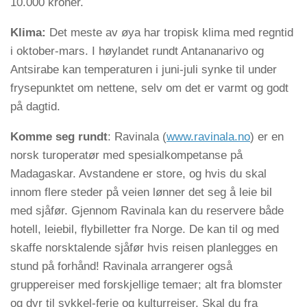
10.000 kroner.
Klima:
Det meste av øya har tropisk klima med regntid
i oktober-mars. I høylandet rundt Antananarivo og
Antsirabe kan temperaturen i juni-juli synke til under
frysepunktet om nettene, selv om det er varmt og godt
på dagtid.
Komme seg rundt
: Ravinala (
www.ravinala.no
) er en
norsk turoperatør med spesialkompetanse på
Madagaskar. Avstandene er store, og hvis du skal
innom flere steder på veien lønner det seg å leie bil
med sjåfør. Gjennom Ravinala kan du reservere både
hotell, leiebil, flybilletter fra Norge. De kan til og med
skaffe norsktalende sjåfør hvis reisen planlegges en
stund på forhånd! Ravinala arrangerer også
gruppereiser med forskjellige temaer; alt fra blomster
og dyr til sykkel-ferie og kulturreiser. Skal du fra