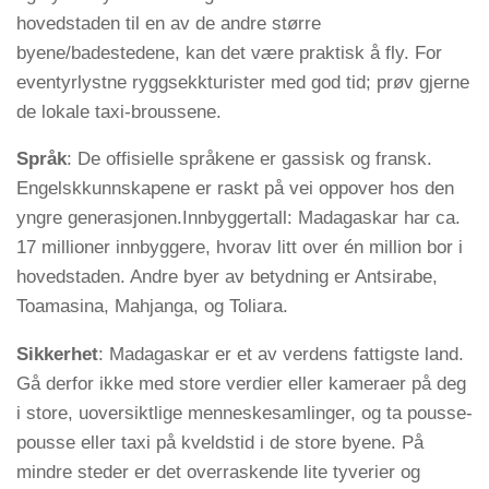
hovedstaden til en av de andre større
byene/badestedene, kan det være praktisk å fly. For
eventyrlystne ryggsekkturister med god tid; prøv gjerne
de lokale taxi-broussene.
Språk
: De offisielle språkene er gassisk og fransk.
Engelskkunnskapene er raskt på vei oppover hos den
yngre generasjonen.Innbyggertall: Madagaskar har ca.
17 millioner innbyggere, hvorav litt over én million bor i
hovedstaden. Andre byer av betydning er Antsirabe,
Toamasina, Mahjanga, og Toliara.
Sikkerhet
: Madagaskar er et av verdens fattigste land.
Gå derfor ikke med store verdier eller kameraer på deg
i store, uoversiktlige menneskesamlinger, og ta pousse-
pousse eller taxi på kveldstid i de store byene. På
mindre steder er det overraskende lite tyverier og