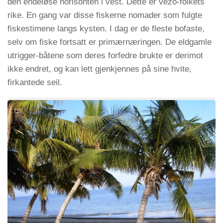
den endeløse horisonten i vest. Dette er vezo-folkets
rike. En gang var disse fiskerne nomader som fulgte
fiskestimene langs kysten. I dag er de fleste bofaste,
selv om fiske fortsatt er primærnæringen. De eldgamle
utrigger-båtene som deres forfedre brukte er derimot
ikke endret, og kan lett gjenkjennes på sine hvite,
firkantede seil.