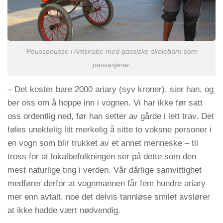
Pousspousse i Antsirabe med gassiske skolebarn som
passasjerer.
– Det koster bare 2000 ariary (syv kroner), sier han, og
ber oss om å hoppe inn i vognen. Vi har ikke før satt
oss ordentlig ned, før han setter av gårde i lett trav. Det
føles unektelig litt merkelig å sitte to voksne personer i
en vogn som blir trukket av et annet menneske – til
tross for at lokalbefolkningen ser på dette som den
mest naturlige ting i verden. Vår dårlige samvittighet
medfører derfor at vognmannen får fem hundre ariary
mer enn avtalt, noe det delvis tannløse smilet avslører
at ikke hadde vært nødvendig.