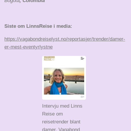
Bogota
, Colombia
Siste om LinnsReise i media:
https://vagabondreiselyst.no/reportasjer/trender/damer-
er-mest-eventyrlystne
Intervju med Linns
Reise om
reisetrender blant
damer. Vagabond