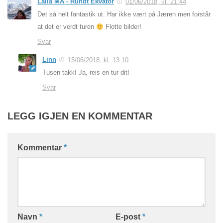
Laila MA - Rundt Ekvator
01/06/2018, kl. 21:44
Det så helt fantastik ut. Har ikke vært på Jæren men forstår
at det er verdt turen
Flotte bilder!
Svar
Linn
15/06/2018, kl. 13:10
Tusen takk! Ja, reis en tur dit!
Svar
LEGG IGJEN EN KOMMENTAR
Kommentar
*
Navn
*
E-post
*