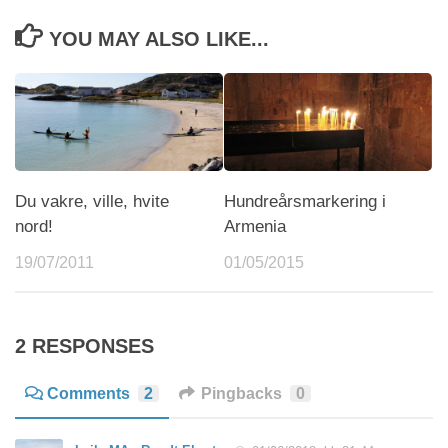
YOU MAY ALSO LIKE...
Du vakre, ville, hvite
Hundreårsmarkering i
nord!
Armenia
19/07/2011
01/05/2015
2 RESPONSES
Comments
2
Pingbacks
0