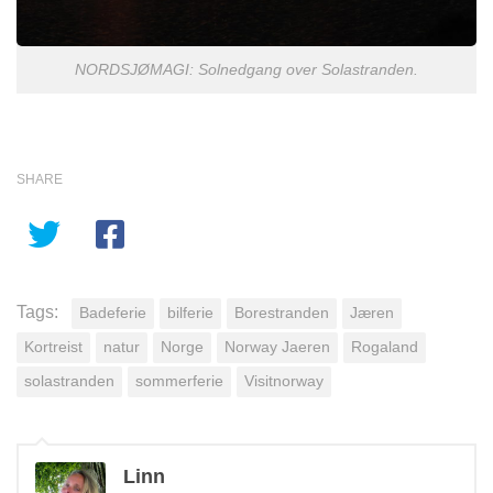
NORDSJØMAGI: Solnedgang over Solastranden.
SHARE
Tags:
Badeferie
bilferie
Borestranden
Jæren
Kortreist
natur
Norge
Norway Jaeren
Rogaland
solastranden
sommerferie
Visitnorway
Linn