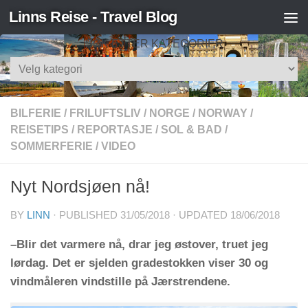
Linns Reise - Travel Blog
Skip to content
SØK ETTER KATEGORIER
Søk
etter
kategorier
BILFERIE
/
FRILUFTSLIV
/
NORGE
/
NORWAY
/
REISETIPS
/
REPORTASJE
/
SOL & BAD
/
SOMMERFERIE
/
VIDEO
Nyt Nordsjøen nå!
BY
LINN
· PUBLISHED
31/05/2018
· UPDATED
18/06/2018
–Blir det varmere nå, drar jeg østover, truet jeg
lørdag. Det er sjelden gradestokken viser 30 og
vindmåleren vindstille på Jærstrendene.