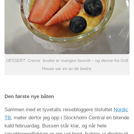
DESSERT: Creme brulée er manges favoritt – og denne fra Grill
House var en av de bedre.
Den første nye båten
Sammen med et tyvetalls reisebloggere tilsluttet
Nordic
TB
, møter derfor jeg opp i Stockholm Central en bitende
kald februardag. Bussen står klar, og når hele
reisebloggerflokken er om vel bord, fraktes vi direkte til