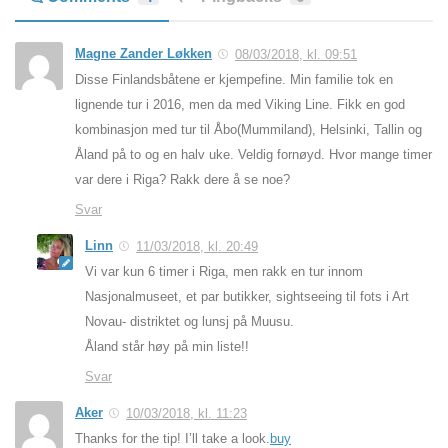
Magne Zander Løkken
08/03/2018, kl. 09:51
Disse Finlandsbåtene er kjempefine. Min familie tok en
lignende tur i 2016, men da med Viking Line. Fikk en god
kombinasjon med tur til Åbo(Mummiland), Helsinki, Tallin og
Åland på to og en halv uke. Veldig fornøyd. Hvor mange timer
var dere i Riga? Rakk dere å se noe?
Svar
Linn
11/03/2018, kl. 20:49
Vi var kun 6 timer i Riga, men rakk en tur innom
Nasjonalmuseet, et par butikker, sightseeing til fots i Art
Novau- distriktet og lunsj på Muusu.
Åland står høy på min liste!!
Svar
Aker
10/03/2018, kl. 11:23
Thanks for the tip! I’ll take a look.
buy