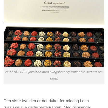
NELLAULLA: Sjokolade med skogsbær og trøfler ble servert om
bord.
Den siste kvelden er det duket for middag i den
russiske a la carte-restauranten. Med glinsende