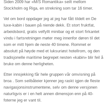
Siden 2009 har «M/S Romantika» seilt mellom
Stockholm og Riga, en strekning som tar 16 timer.
Vel om bord oppdager jeg at jeg har fått tildelt en De
luxe-kabin i bauen på niende dekk. Et stort fruktfat,
arbeidsbord, gratis velfyllt minibar og et stort firkantet
vindu i fartsretningen møter meg innenfor døren til det
som er mitt hjem de neste 40 timene. Rommet er
absolutt på høyde med et luksuriøst hotellrom, og den
tradisjonelle maritime begrepet nesten «kabin» blir feil å
bruke om denne herligheten.
Etter innsjekking får hele gruppen vår omvisning på
broa . Som seilbåteier kjenner jeg raskt igjen de fleste
navigasjonsinstrumentene, selv om denne versjonen
naturligvis er i en helt annen dimensjon enn på 40-
foterne jeg er vant til.