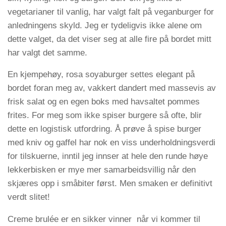
vegetarianer til vanlig, har valgt falt på veganburger for
anledningens skyld. Jeg er tydeligvis ikke alene om
dette valget, da det viser seg at alle fire på bordet mitt
har valgt det samme.
En kjempehøy, rosa soyaburger settes elegant på
bordet foran meg av, vakkert dandert med massevis av
frisk salat og en egen boks med havsaltet pommes
frites. For meg som ikke spiser burgere så ofte, blir
dette en logistisk utfordring. Å prøve å spise burger
med kniv og gaffel har nok en viss underholdningsverdi
for tilskuerne, inntil jeg innser at hele den runde høye
lekkerbisken er mye mer samarbeidsvillig når den
skjæres opp i småbiter først. Men smaken er definitivt
verdt slitet!
Creme brulée er en sikker vinner når vi kommer til