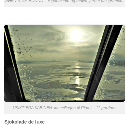
WHEN RIGA-BOUND:.. Rigabalsam og mojito fjernet halsgrumset.
USIKT FRA KABINEN: innseilingen til Riga i – 11 gardaer.
Sjokolade de luxe