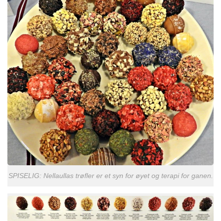
SPISELIG: Nellaullas trøfler er et syn for øyet og terapi for ganen.