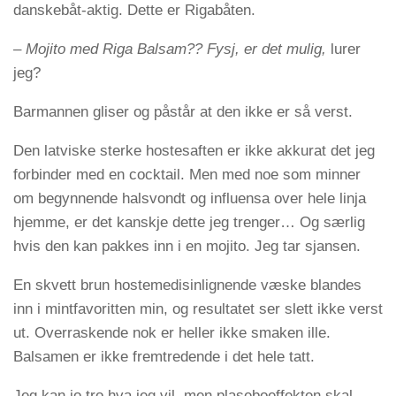
danskebåt-aktig. Dette er Rigabåten.
–
Mojito med Riga Balsam??
Fysj, er det mulig,
lurer
jeg?
Barmannen gliser og påstår at den ikke er så verst.
Den latviske sterke hostesaften er ikke akkurat det jeg
forbinder med en cocktail. Men med noe som minner
om begynnende halsvondt og influensa over hele linja
hjemme, er det kanskje dette jeg trenger… Og særlig
hvis den kan pakkes inn i en mojito. Jeg tar sjansen.
En skvett brun hostemedisinlignende væske blandes
inn i mintfavoritten min, og resultatet ser slett ikke verst
ut. Overraskende nok er heller ikke smaken ille.
Balsamen er ikke fremtredende i det hele tatt.
Jeg kan jo tro hva jeg vil, men plaseboeffekten skal