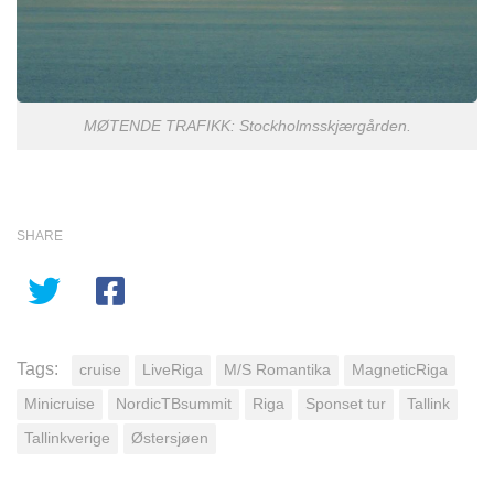
MØTENDE TRAFIKK: Stockholmsskjærgården.
SHARE
Tags:
cruise
LiveRiga
M/S Romantika
MagneticRiga
Minicruise
NordicTBsummit
Riga
Sponset tur
Tallink
Tallinkverige
Østersjøen