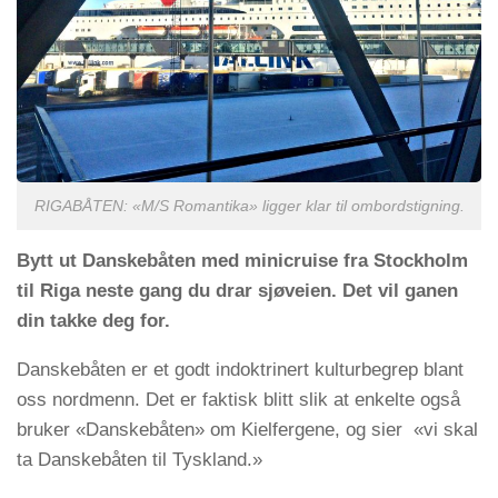
RIGABÅTEN: «M/S Romantika» ligger klar til ombordstigning.
Bytt ut Danskebåten med minicruise fra Stockholm
til Riga neste gang du drar sjøveien. Det vil ganen
din takke deg for.
Danskebåten er et godt indoktrinert kulturbegrep blant
oss nordmenn. Det er faktisk blitt slik at enkelte også
bruker «Danskebåten» om Kielfergene, og sier «vi skal
ta Danskebåten til Tyskland.»