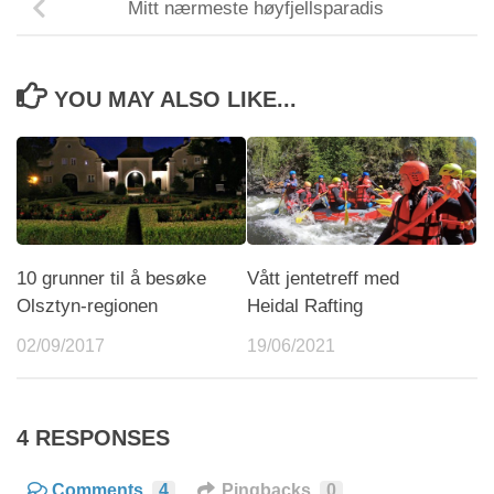
Mitt nærmeste høyfjellsparadis
YOU MAY ALSO LIKE...
10 grunner til å besøke
Vått jentetreff med
Olsztyn-regionen
Heidal Rafting
02/09/2017
19/06/2021
4 RESPONSES
Comments
4
Pingbacks
0