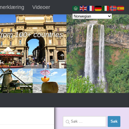
nerklæring
Videoer
 from 100+ countries
Søk
etter: