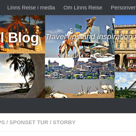
Linns Reise i media
Om Linns Reise
Personver
l Blog
Travel tips and inspiration
PS
/
SPONSET TUR
/
STORBY