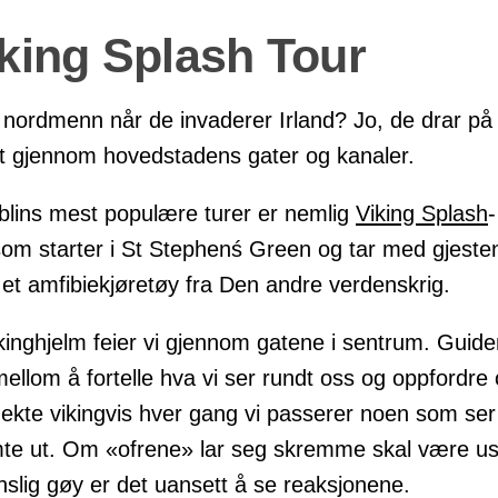
iking Splash Tour
 nordmenn når de invaderer Irland? Jo, de drar på
kt gjennom hovedstadens gater og kanaler.
blins mest populære turer er nemlig
Viking Splash
-
som starter i St Stephenś Green og tar med gjeste
i et amfibiekjøretøy fra Den andre verdenskrig.
ikinghjelm feier vi gjennom gatene i sentrum. Guide
ellom å fortelle hva vi ser rundt oss og oppfordre o
 ekte vikingvis hver gang vi passerer noen som ser
mte ut. Om «ofrene» lar seg skremme skal være us
slig gøy er det uansett å se reaksjonene.