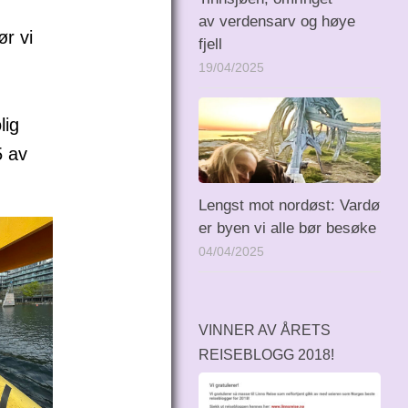
av verdensarv og høye
ør vi
fjell
19/04/2025
lig
5 av
Lengst mot nordøst: Vardø
er byen vi alle bør besøke
04/04/2025
VINNER AV ÅRETS
REISEBLOGG 2018!