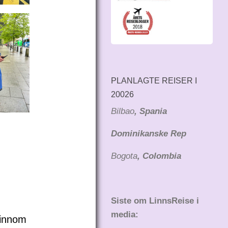
PLANLAGTE REISER I
20026
Bilbao
, Spania
Dominikanske Rep
Bogota
, Colombia
Siste om LinnsReise i
media:
 innom