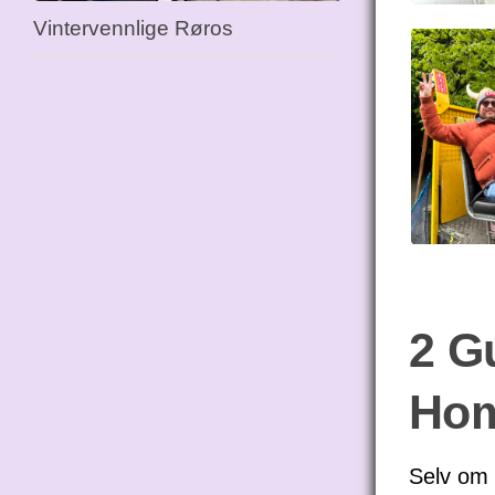
Vintervennlige Røros
2 G
Hom
Selv om 