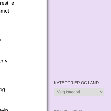
estille
ommet
i
r vi
n
.
KATEGORIER OG LAND
 og
Kategorier
og
land
evin.