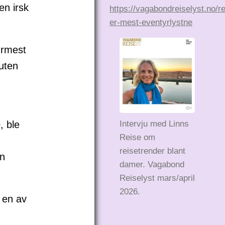
en irsk
https://vagabondreiselyst.no/r
er-mest-eventyrlystne
ærmest
uten
, ble
Intervju med Linns
Reise om
reisetrender blant
en
damer. Vagabond
Reiselyst mars/april
2026.
 en av