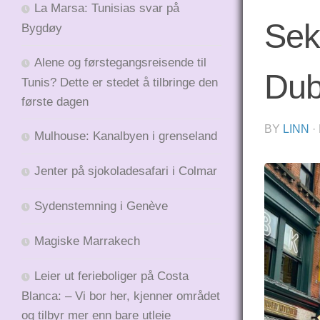
La Marsa: Tunisias svar på
Sek
Bygdøy
Alene og førstegangsreisende til
Dub
Tunis? Dette er stedet å tilbringe den
første dagen
BY
LINN
·
Mulhouse: Kanalbyen i grenseland
Jenter på sjokoladesafari i Colmar
Sydenstemning i Genève
Magiske Marrakech
Leier ut ferieboliger på Costa
Blanca: – Vi bor her, kjenner området
og tilbyr mer enn bare utleie