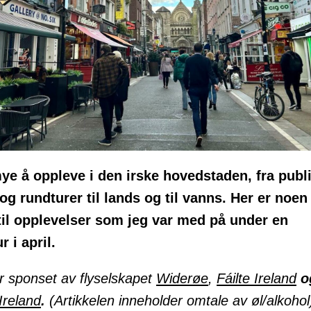
ye å oppleve i den irske hovedstaden, fra publiv
g rundturer til lands og til vanns. Her er noen
til opplevelser som jeg var med på under en
r i april.
r sponset av flyselskapet
W
iderøe
,
Fáilte Ireland
o
Ireland
.
(Artikkelen inneholder omtale av øl/alkohol