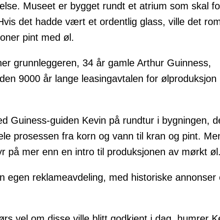
else. Museet er bygget rundt et atrium som skal for
Hvis det hadde vært et ordentlig glass, ville det r
ioner pint med øl.
her grunnleggeren, 34 år gamle Arthur Guinness,
 den 9000 år lange leasingavtalen for ølproduksjon 
ed Guiness-guiden Kevin på rundtur i bygningen, de
hele prosessen fra korn og vann til kran og pint. Me
yr på mer enn en intro til produksjonen av mørkt øl
n egen reklameavdeling, med historiske annonser
rs vel om disse ville blitt godkjent i dag, humrer K