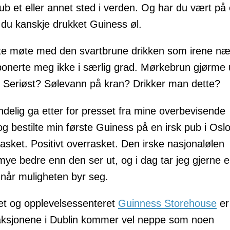
pub et eller annet sted i verden. Og har du vært på 
 du kanskje drukket Guiness øl.
ste møte med den svartbrune drikken som irene n
mponerte meg ikke i særlig grad. Mørkebrun gjørme 
? Seriøst? Sølevann på kran? Drikker man dette?
ndelig ga etter for presset fra mine overbevisende
og bestilte min første Guiness på en irsk pub i Oslo
rasket. Positivt overrasket. Den irske nasjonalølen
ye bedre enn den ser ut, og i dag tar jeg gjerne 
når muligheten byr seg.
t og opplevelsessenteret
Guinness Storehouse
er
aksjonene i Dublin kommer vel neppe som noen