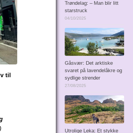
Trøndelag: – Man blir litt
starstruck
04/10/2025
Gåsvær: Det arktiske
svaret på lavendelåkre og
 til
sydlige strender
27/08/2025
g
)
Utrolige Leka: Et stykke