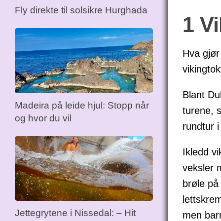
Fly direkte til solsikre Hurghada
1 V
Hva gjør
vikingto
Blant Du
Madeira på leide hjul: Stopp når
turene, 
og hvor du vil
rundtur 
Ikledd v
veksler m
brøle på
lettskre
Jettegrytene i Nissedal: – Hit
men barn