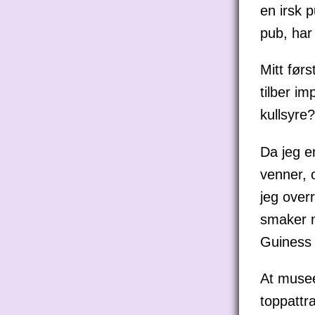
en irsk 
pub, har
Mitt før
tilber i
kullsyre
Da jeg e
venner, 
jeg over
smaker m
Guiness 
At musee
toppattr