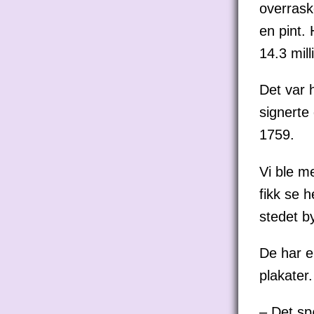
overrask
en pint. 
14.3 mill
Det var 
signerte
1759.
Vi ble m
fikk se 
stedet b
De har e
plakater.
– Det spø