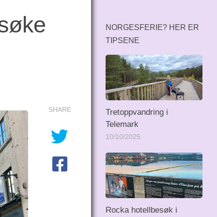
esøke
NORGESFERIE? HER ER
TIPSENE
SHARE
Tretoppvandring i
Telemark
10/10/2025
Rocka hotellbesøk i