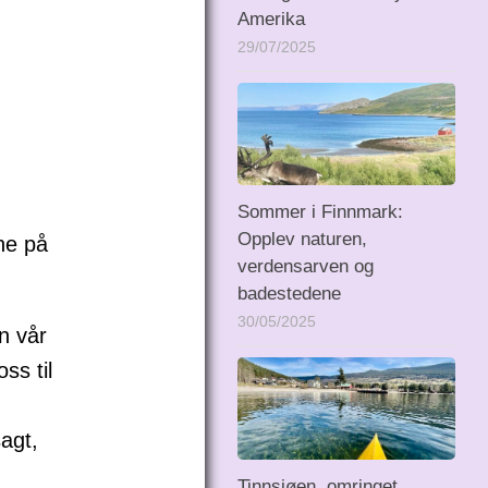
Amerika
29/07/2025
Sommer i Finnmark:
Opplev naturen,
ne på
verdensarven og
badestedene
30/05/2025
n vår
ss til
agt,
Tinnsjøen, omringet