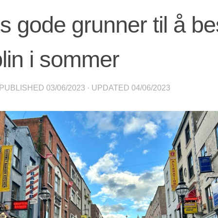
s gode grunner til å b
lin i sommer
 PUBLISHED
03/06/2023
· UPDATED
04/06/2023