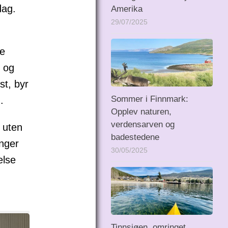
dag.
Amerika
29/07/2025
ke
- og
st, byr
Sommer i Finnmark:
.
Opplev naturen,
verdensarven og
g uten
badestedene
enger
30/05/2025
else
Tinnsjøen, omringet