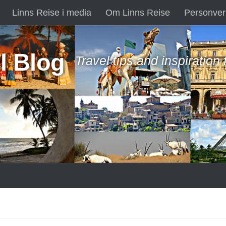
Linns Reise i media
Om Linns Reise
Personver
l Blog
Travel tips and inspiration