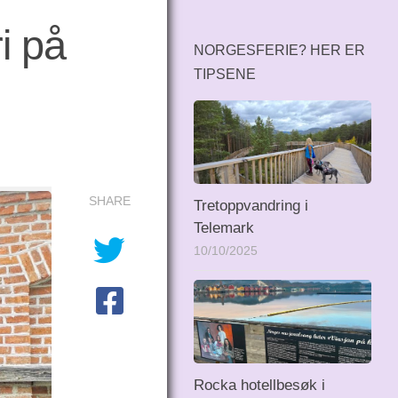
i på
NORGESFERIE? HER ER
TIPSENE
SHARE
Tretoppvandring i
Telemark
10/10/2025
Rocka hotellbesøk i