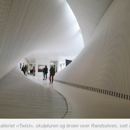
lleriet «Twist», skulpturen og broen over Randselven, sett 