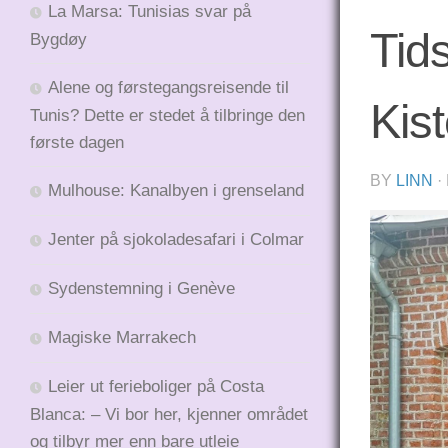
La Marsa: Tunisias svar på
Tids
Bygdøy
Alene og førstegangsreisende til
Kis
Tunis? Dette er stedet å tilbringe den
første dagen
BY
LINN
·
Mulhouse: Kanalbyen i grenseland
Jenter på sjokoladesafari i Colmar
Sydenstemning i Genève
Magiske Marrakech
Leier ut ferieboliger på Costa
Blanca: – Vi bor her, kjenner området
og tilbyr mer enn bare utleie