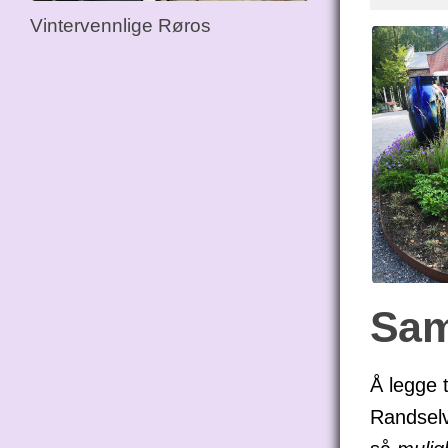
Vintervennlige Røros
Sam
Å legge 
Randselv