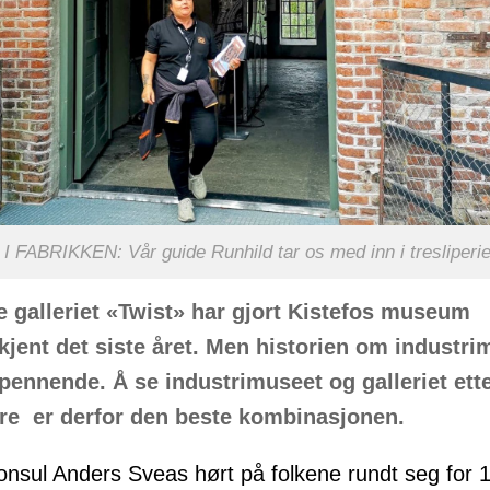
I FABRIKKEN: Vår guide Runhild tar os med inn i tresliperie
e galleriet «Twist» har gjort Kistefos museum
jent det siste året. Men historien om industri
spennende. Å se industrimuseet og galleriet ett
re er derfor den beste kombinasjonen.
nsul Anders Sveas hørt på folkene rundt seg for 