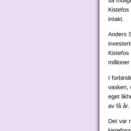
så
mulig
Kistefos 
intakt.
Anders S
invester
Kistefos
millioner
I forbind
vaskeri, 
eget likh
av få år.
Det var 
kistefos