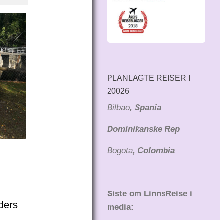
PLANLAGTE REISER I
20026
Bilbao
, Spania
Dominikanske Rep
Ståle Kyllingsstads Istallasjon.
Bogota
, Colombia
n
Siste om LinnsReise i
ders
media: