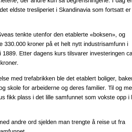
hetene
, der andre kun så begrensningene. I dag e
det eldste tresliperiet i Skandinavia som fortsatt er
veas tenkte utenfor den etablerte «boksen», og
te 330.000 kroner på et helt nytt industrisamfunn i
 i 1889. Etter dagens kurs tilsvarer investeringen c
 kroner.
else med trefabrikken ble det etablert boliger, baker
og skole for arbeiderne og deres familier. Til og me
us fikk plass i det lille samfunnet som vokste opp i 
med andre ord sjelden man trengte å reise ut fra
samfunnet.