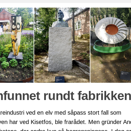
Kaféområdet med hage og keramikk.
Bysen av grunnlegger Anders Sveaas.
funnet rundt fabrikke
treindustri ved en elv med såpass stort fall som
en har ved Kisetfos, ble frarådet. Men gründer An