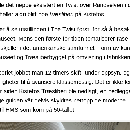
ille det neppe eksistert en Twist over Randselven i 
heller aldri blitt noe
træsliberi
på Kistefos.
 er å se utstillingen i The Twist først, for så å besø
museet. Mens den første for tiden tematiserer rase
rskjeller i det amerikanske samfunnet i form av kun
museet og Træsliberbygget på omvisning i fabrikken
iperiet jobbet man 12 timers skift, under oppsyn, o
ligheter til å avansere klassemessig. Det er ikke l
r siden Kistefos Træsliberi ble nedlagt, en nedlegg
ge guiden vår delvis skyldtes nettopp de moderne
til HMS som kom på 50-tallet.