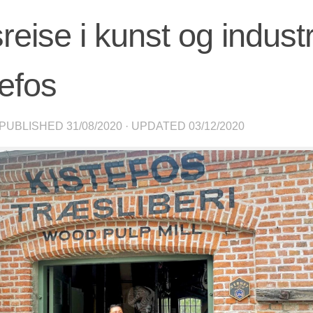
reise i kunst og industr
tefos
 PUBLISHED
31/08/2020
· UPDATED
03/12/2020