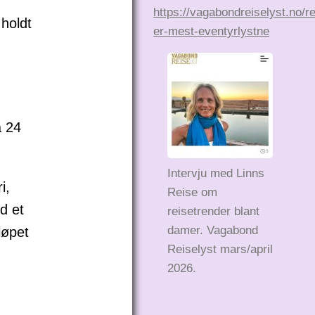
r
https://vagabondreiselyst.no/r
 holdt
er-mest-eventyrlystne
a 24
Intervju med Linns
i,
Reise om
d et
reisetrender blant
damer. Vagabond
løpet
Reiselyst mars/april
2026.