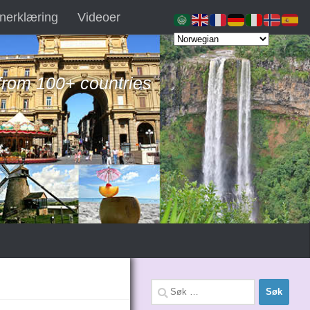
nerklæring
Videoer
 from 100+ countries
Søk
etter: