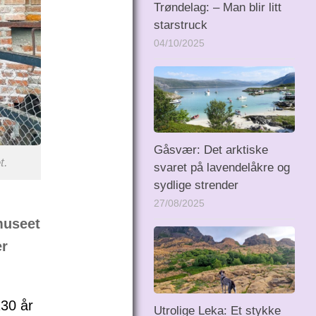
Trøndelag: – Man blir litt
starstruck
04/10/2025
Gåsvær: Det arktiske
t.
svaret på lavendelåkre og
sydlige strender
27/08/2025
museet
er
130 år
Utrolige Leka: Et stykke