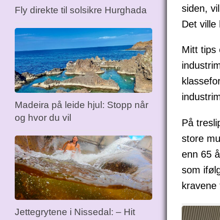
siden, v
Fly direkte til solsikre Hurghada
Det ville 
Mitt tips
industri
klassefo
industri
Madeira på leide hjul: Stopp når
og hvor du vil
På tresl
store mu
enn 65 å
som iføl
kravene 
Jettegrytene i Nissedal: – Hit