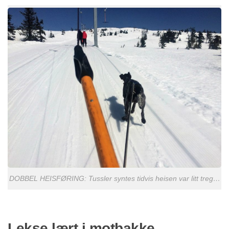
DOBBEL HEISFØRING: Tussler syntes tidvis heisen var litt treg…
Lekse lært i motbakke