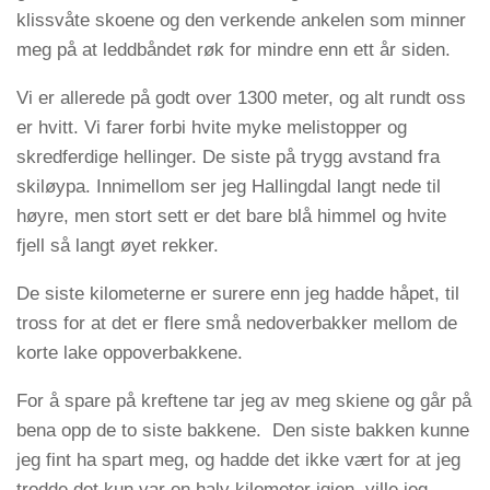
klissvåte skoene og den verkende ankelen som minner
meg på at leddbåndet røk for mindre enn ett år siden.
Vi er allerede på godt over 1300 meter, og alt rundt oss
er hvitt. Vi farer forbi hvite myke melistopper og
skredferdige hellinger. De siste på trygg avstand fra
skiløypa. Innimellom ser jeg Hallingdal langt nede til
høyre, men stort sett er det bare blå himmel og hvite
fjell så langt øyet rekker.
De siste kilometerne er surere enn jeg hadde håpet, til
tross for at det er flere små nedoverbakker mellom de
korte lake oppoverbakkene.
For å spare på kreftene tar jeg av meg skiene og går på
bena opp de to siste bakkene. Den siste bakken kunne
jeg fint ha spart meg, og hadde det ikke vært for at jeg
trodde det kun var en halv kilometer igjen, ville jeg