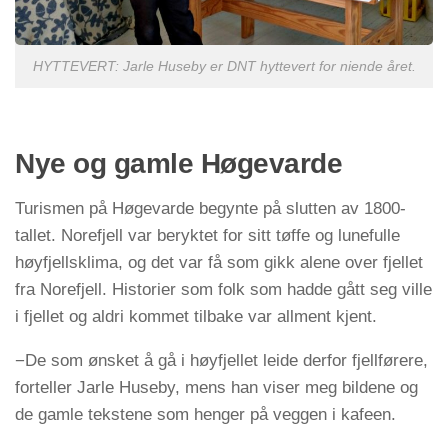
HYTTEVERT: Jarle Huseby er DNT hyttevert for niende året.
Nye og gamle Høgevarde
Turismen på Høgevarde begynte på slutten av 1800-
tallet. Norefjell var beryktet for sitt tøffe og lunefulle
høyfjellsklima, og det var få som gikk alene over fjellet
fra Norefjell. Historier som folk som hadde gått seg ville
i fjellet og aldri kommet tilbake var allment kjent.
−De som ønsket å gå i høyfjellet leide derfor fjellførere,
forteller Jarle Huseby, mens han viser meg bildene og
de gamle tekstene som henger på veggen i kafeen.