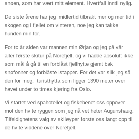
snøen, som har vært mitt element. Hvertfall inntil nylig.
De siste årene har jeg imidlertid tilbrakt mer og mer tid i
skogen og i fjellet om vinteren, noe jeg kan takke
hunden min for.
For to år siden var mannen min Ørjan og jeg på vår
aller første skitur på Norefjell, og vi hadde absolutt ikke
som mål å gå til en forblåst fjellhytte gjemt bak
snøfonner og forblåste istapper. For det var slik jeg så
den for meg, turisthytta som ligger 1390 meter over
havet under to times kjøring fra Oslo.
Vi startet ved spahotellet og fiskebenet oss oppover
mot den hvite ryggen som jeg nå vet heter Augunshaug.
Tilfeldighetens valg av skiløyper første oss langt opp til
de hvite viddene over Norefjell.