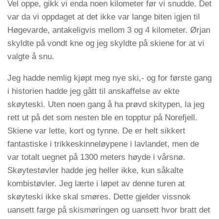
Vel oppe, gikk vi enda noen kilometer før vi snudde. Det
var da vi oppdaget at det ikke var lange biten igjen til
Høgevarde, antakeligvis mellom 3 og 4 kilometer. Ørjan
skyldte på vondt kne og jeg skyldte på skiene for at vi
valgte å snu.
Jeg hadde nemlig kjøpt meg nye ski,- og for første gang
i historien hadde jeg gått til anskaffelse av ekte
skøyteski. Uten noen gang å ha prøvd skitypen, la jeg
rett ut på det som nesten ble en topptur på Norefjell.
Skiene var lette, kort og tynne. De er helt sikkert
fantastiske i trikkeskinneløypene i lavlandet, men de
var totalt uegnet på 1300 meters høyde i vårsnø.
Skøytestøvler hadde jeg heller ikke, kun såkalte
kombistøvler. Jeg lærte i løpet av denne turen at
skøyteski ikke skal smøres. Dette gjelder vissnok
uansett farge på skismøringen og uansett hvor bratt det