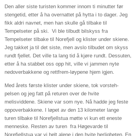
Den aller siste turisten kommer innom ti minutter før
stengetid, etter å ha overnattet på hytta i to dager. Jeg
fikk aldri navnet, men han skulle gå tilbake til
Tempelseter på ski. Vi ble tilbudt bilskyss fra
Tempelseter tilbake til Norefjell og klister under skiene.
Jeg takket ja til det siste, men avslo tilbudet om skyss
rundt fjellet. Det ville ta lang tid å kjøre rundt. Dessuten,
etter å ha stabbet oss opp hit, ville vi jammen nyte
nedoverbakkene og rettfrem-løypene hjem igjen.
Med årets første klister under skiene, tok vorsteh-
pelsen og jeg fatt på returen over de hvite
melisviddene. Skiene var som nye. Nå hadde jeg feste
oppoverbakkene. I løpet av den 13 kilometer lange
turen tilbake til Norefjellstua møtte vi kun ett eneste
menneske. Resten av turen fra Høgevarde til
Norefjellstua var vi helt alene i den hvite herligheten. En