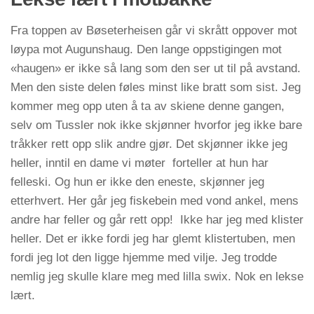
Fra toppen av Bøseterheisen går vi skrått oppover mot
løypa mot Augunshaug. Den lange oppstigingen mot
«haugen» er ikke så lang som den ser ut til på avstand.
Men den siste delen føles minst like bratt som sist. Jeg
kommer meg opp uten å ta av skiene denne gangen,
selv om Tussler nok ikke skjønner hvorfor jeg ikke bare
tråkker rett opp slik andre gjør. Det skjønner ikke jeg
heller, inntil en dame vi møter forteller at hun har
felleski. Og hun er ikke den eneste, skjønner jeg
etterhvert. Her går jeg fiskebein med vond ankel, mens
andre har feller og går rett opp! Ikke har jeg med klister
heller. Det er ikke fordi jeg har glemt klistertuben, men
fordi jeg lot den ligge hjemme med vilje. Jeg trodde
nemlig jeg skulle klare meg med lilla swix. Nok en lekse
lært.