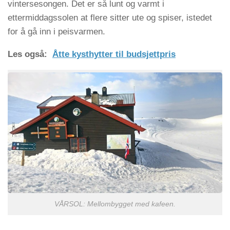
vintersesongen. Det er så lunt og varmt i
ettermiddagssolen at flere sitter ute og spiser, istedet
for å gå inn i peisvarmen.
Les også:
Åtte kysthytter til budsjettpris
VÅRSOL: Mellombygget med kafeen.