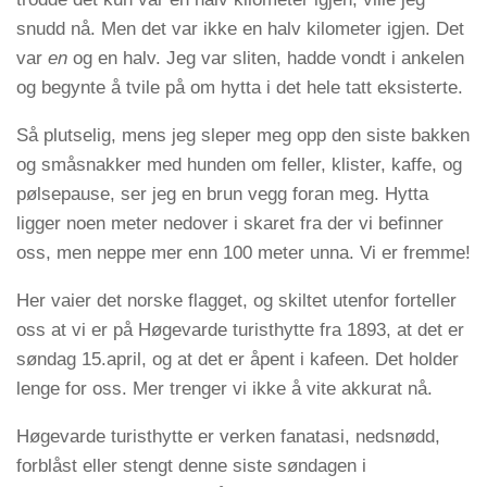
snudd nå. Men det var ikke en halv kilometer igjen. Det
var
en
og en halv. Jeg var sliten, hadde vondt i ankelen
og begynte å tvile på om hytta i det hele tatt eksisterte.
Så plutselig, mens jeg sleper meg opp den siste bakken
og småsnakker med hunden om feller, klister, kaffe, og
pølsepause, ser jeg en brun vegg foran meg. Hytta
ligger noen meter nedover i skaret fra der vi befinner
oss, men neppe mer enn 100 meter unna. Vi er fremme!
Her vaier det norske flagget, og skiltet utenfor forteller
oss at vi er på Høgevarde turisthytte fra 1893, at det er
søndag 15.april, og at det er åpent i kafeen. Det holder
lenge for oss. Mer trenger vi ikke å vite akkurat nå.
Høgevarde turisthytte er verken fanatasi, nedsnødd,
forblåst eller stengt denne siste søndagen i