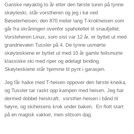
Ganske nøyaktig to år etter den første turen på tynne
skøyteski, står vorstheren og jeg i kø ved
Bøseterheisen; den 870 meter lang T-krokheisen som
går fra skråningen ovenfor spahotellet til snaufjellet.
Vorsteheren Linux, som sist var 12 år, er byttet ut med
grandnevøen Tussler på 4. De tynne usmørte
skøyteskiene er byttet ut med 10 år gamle feilsmurte
klassiske ski med riper og ødelagt binding.
Skøyteskiene står hjemme til pynt i garasjen.
Jeg får haike med T-heisen oppover den første kneika,
og Tussler tar raskt opp kampen med heisen. Jeg har
dermed dobbel heiskraft; vorsther-heisen i bånd til
høyre, og skiheisens krok under baken. En flott start
på en magisk vakker, men slitsom dag.