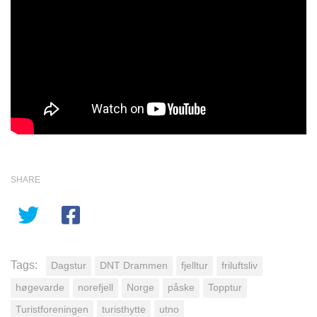
SHARE
Tags:
Dagstur
DNT Drammen
fjelltur
friluftsliv
høgevarde
norefjell
Norge
påske
Topptur
Turistforeningen
turisthytte
utno