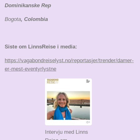
Dominikanske Rep
Bogota
, Colombia
Siste om LinnsReise i media:
https://vagabondreiselyst.no/reportasjer/trender/damer-
er-mest-eventyrlystne
Intervju med Linns