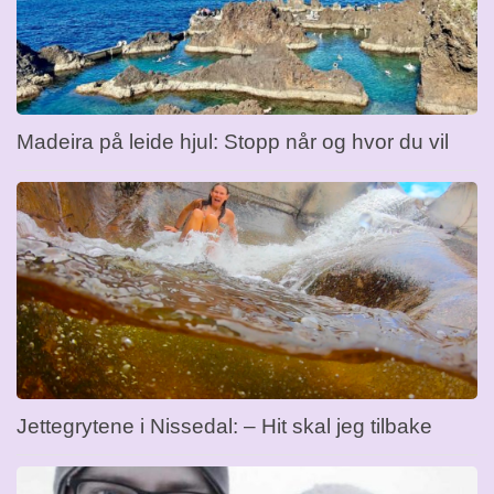
Madeira på leide hjul: Stopp når og hvor du vil
Jettegrytene i Nissedal: – Hit skal jeg tilbake