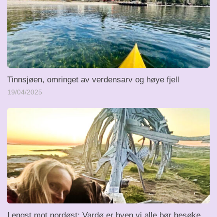
Tinnsjøen, omringet av verdensarv og høye fjell
19/04/2025
Lengst mot nordøst: Vardø er byen vi alle bør besøke