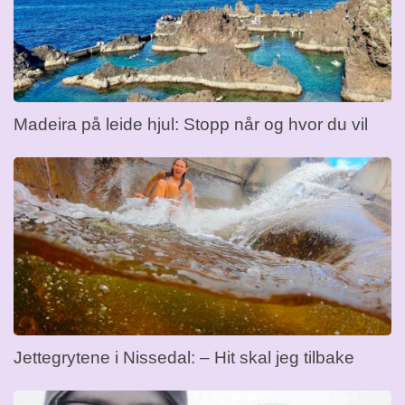
Madeira på leide hjul: Stopp når og hvor du vil
Jettegrytene i Nissedal: – Hit skal jeg tilbake