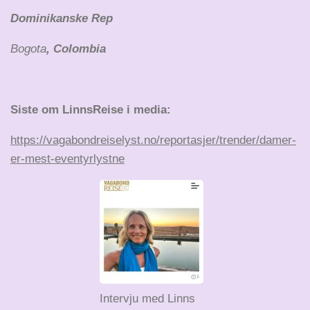
Dominikanske Rep
Bogota
, Colombia
Siste om LinnsReise i media:
https://vagabondreiselyst.no/reportasjer/trender/damer-
er-mest-eventyrlystne
Intervju med Linns