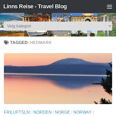
Linns Reise - Travel Blog
Skip to content
SØK ETTER KATEGORIER
Søk
etter
kategorier
TAGGED:
HEDMARK
FRILUFTSLIV
/
NORDEN
/
NORGE
/
NORWAY
/