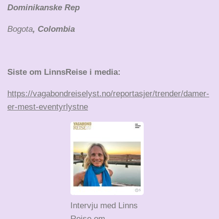
Dominikanske Rep
Bogota
, Colombia
Siste om LinnsReise i media:
https://vagabondreiselyst.no/reportasjer/trender/damer-
er-mest-eventyrlystne
Intervju med Linns
Reise om