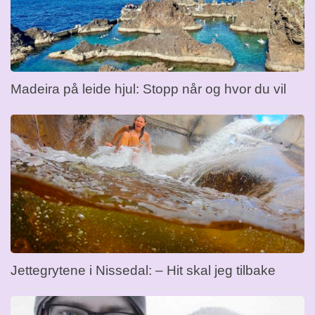
Madeira på leide hjul: Stopp når og hvor du vil
Jettegrytene i Nissedal: – Hit skal jeg tilbake