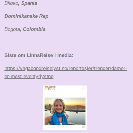
Bilbao
, Spania
Dominikanske Rep
Bogota
, Colombia
Siste om LinnsReise i media:
https://vagabondreiselyst.no/reportasjer/trender/damer-
er-mest-eventyrlystne