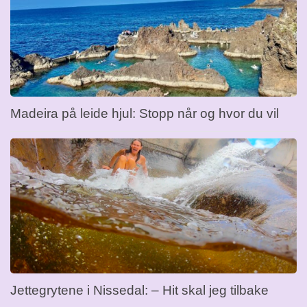
Madeira på leide hjul: Stopp når og hvor du vil
Jettegrytene i Nissedal: – Hit skal jeg tilbake