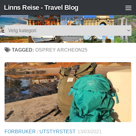
Linns Reise - Travel Blog
Skip to content
SØK ETTER KATEGORIER
Søk
etter
kategorier
TAGGED:
OSPREY ARCHEON25
FORBRUKER
/
UTSTYRSTEST
13/03/2021