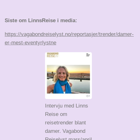
Siste om LinnsReise i media:
https://vagabondreiselyst.no/reportasjer/trender/damer-
er-mest-eventyrlystne
Intervju med Linns
Reise om
reisetrender blant
damer. Vagabond
Reiselyst mars/april