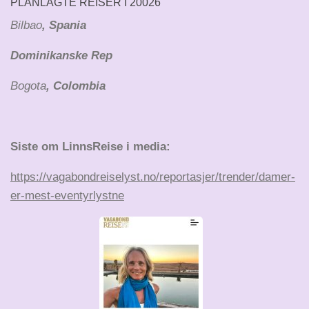
PLANLAGTE REISER I 20026
Bilbao
, Spania
Dominikanske Rep
Bogota
, Colombia
Siste om LinnsReise i media:
https://vagabondreiselyst.no/reportasjer/trender/damer-
er-mest-eventyrlystne