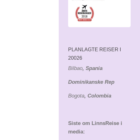
PLANLAGTE REISER I
20026
Bilbao
, Spania
Dominikanske Rep
Bogota
, Colombia
Siste om LinnsReise i
media: