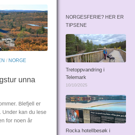
NORGESFERIE? HER ER
TIPSENE
EN
/
NORGE
Tretoppvandring i
Telemark
agstur unna
10/10/2025
ommer. Blefjell er
dt. Under kan du lese
en for noen år
Rocka hotellbesøk i