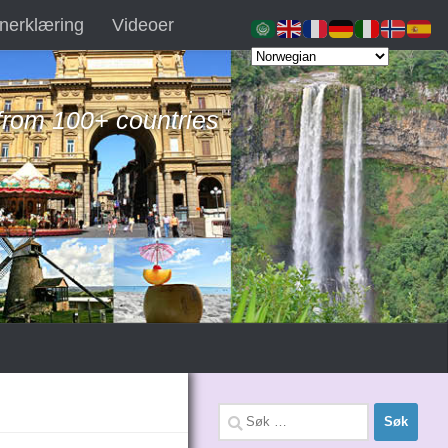
nerklæring
Videoer
 from 100+ countries
Søk
etter: