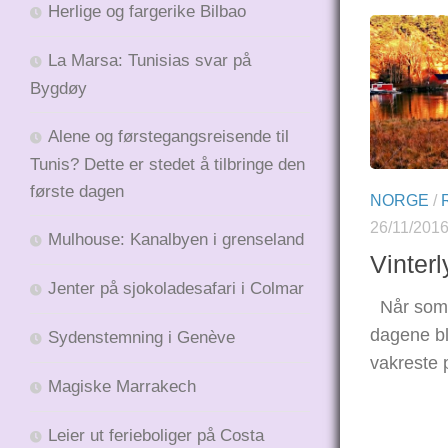
Herlige og fargerike Bilbao
La Marsa: Tunisias svar på
Bygdøy
Alene og førstegangsreisende til
Tunis? Dette er stedet å tilbringe den
første dagen
NORGE
/
26/11/201
Mulhouse: Kanalbyen i grenseland
Vinter
Jenter på sjokoladesafari i Colmar
Når somme
dagene bli
Sydenstemning i Genève
vakreste 
Magiske Marrakech
Leier ut ferieboliger på Costa