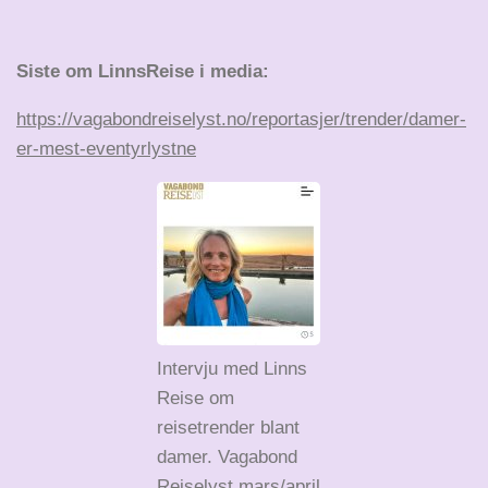
Siste om LinnsReise i media:
https://vagabondreiselyst.no/reportasjer/trender/damer-
er-mest-eventyrlystne
Intervju med Linns
Reise om
reisetrender blant
damer. Vagabond
Reiselyst mars/april