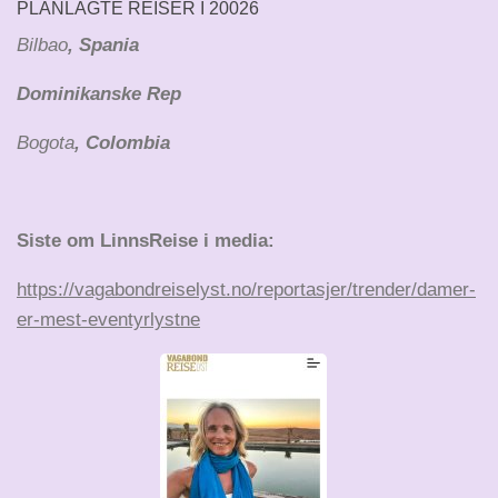
PLANLAGTE REISER I 20026
Bilbao
, Spania
Dominikanske Rep
Bogota
, Colombia
Siste om LinnsReise i media:
https://vagabondreiselyst.no/reportasjer/trender/damer-
er-mest-eventyrlystne