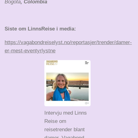
Bogota
, Colombia
Siste om LinnsReise i media:
https://vagabondreiselyst.no/reportasjer/trender/damer-
er-mest-eventyrlystne
Intervju med Linns
Reise om
reisetrender blant
damer. Vagabond