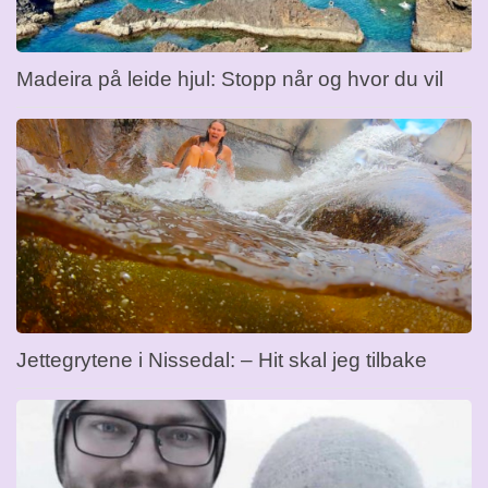
Madeira på leide hjul: Stopp når og hvor du vil
Jettegrytene i Nissedal: – Hit skal jeg tilbake