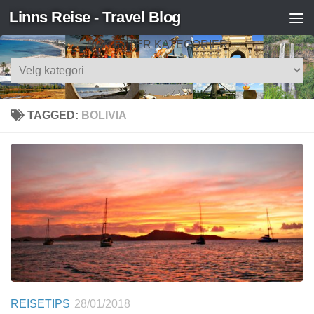
Linns Reise - Travel Blog
Skip to content
SØK ETTER KATEGORIER
Søk
etter
kategorier
TAGGED:
BOLIVIA
REISETIPS
28/01/2018