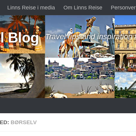
Linns Reise i media
Om Linns Reise
Personver
l Blog
Travel tips and inspiration
ED:
BØRSELV