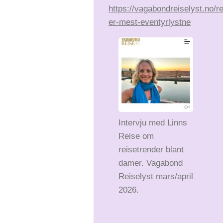
https://vagabondreiselyst.no/r
er-mest-eventyrlystne
Intervju med Linns
Reise om
reisetrender blant
damer. Vagabond
Reiselyst mars/april
2026.