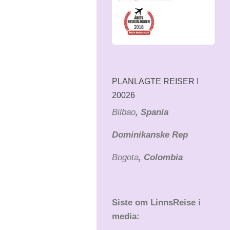
PLANLAGTE REISER I
20026
Bilbao
, Spania
Dominikanske Rep
Bogota
, Colombia
Siste om LinnsReise i
media: