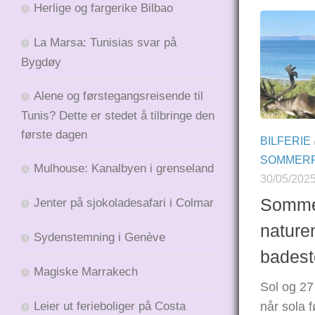
Herlige og fargerike Bilbao
La Marsa: Tunisias svar på
Bygdøy
Alene og førstegangsreisende til
Tunis? Dette er stedet å tilbringe den
første dagen
BILFERIE
SOMMERF
Mulhouse: Kanalbyen i grenseland
30/05/202
Sommer
Jenter på sjokoladesafari i Colmar
nature
Sydenstemning i Genève
bades
Magiske Marrakech
Sol og 27
Leier ut ferieboliger på Costa
når sola f