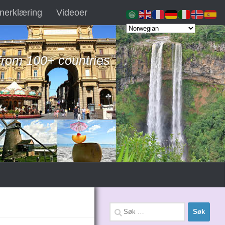
nerklæring
Videoer
 from 100+ countries
Søk
etter: