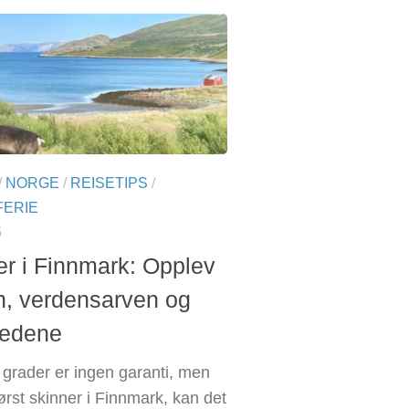
/
NORGE
/
REISETIPS
/
ERIE
5
 i Finnmark: Opplev
n, verdensarven og
tedene
 grader er ingen garanti, men
ørst skinner i Finnmark, kan det