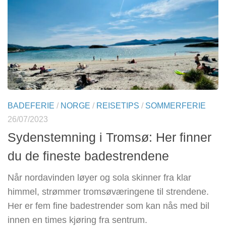
BADEFERIE
/
NORGE
/
REISETIPS
/
SOMMERFERIE
26/07/2023
Sydenstemning i Tromsø: Her finner
du de fineste badestrendene
Når nordavinden løyer og sola skinner fra klar
himmel, strømmer tromsøværingene til strendene.
Her er fem fine badestrender som kan nås med bil
innen en times kjøring fra sentrum.