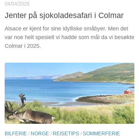
04/04/2026
Jenter på sjokoladesafari i Colmar
Alsace er kjent for sine idylliske småbyer. Men det
var noe helt spesielt vi hadde som mål da vi besøkte
Colmar i 2025.
BILFERIE
/
NORGE
/
REISETIPS
/
SOMMERFERIE