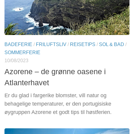
BADEFERIE
/
FRILUFTSLIV
/
REISETIPS
/
SOL & BAD
/
SOMMERFERIE
10/08/2023
Azorene – de grønne oasene i
Atlanterhavet
Er du glad i fargerike blomster, vill natur og
behagelige temperaturer, er den portugisiske
øygruppen Azorene et godt tips til høstferien.