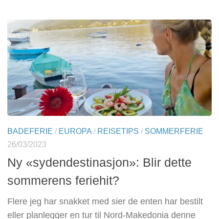
BADEFERIE
/
EUROPA
/
REISETIPS
/
SOMMERFERIE
26/03/2023
Ny «sydendestinasjon»: Blir dette
sommerens feriehit?
Flere jeg har snakket med sier de enten har bestilt
eller planlegger en tur til Nord-Makedonia denne