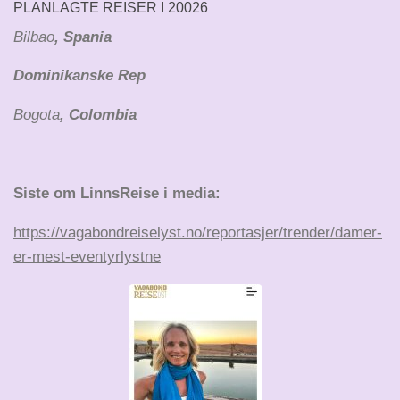
PLANLAGTE REISER I 20026
Bilbao
, Spania
Dominikanske Rep
Bogota
, Colombia
Siste om LinnsReise i media:
https://vagabondreiselyst.no/reportasjer/trender/damer-
er-mest-eventyrlystne