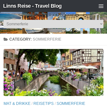
Linns Reise - Travel Blog
Skip to content
SØK ETTER KATEGORIER
Søk
etter
kategorier
CATEGORY:
SOMMERFERIE
MAT & DRIKKE
/
REISETIPS
/
SOMMERFERIE