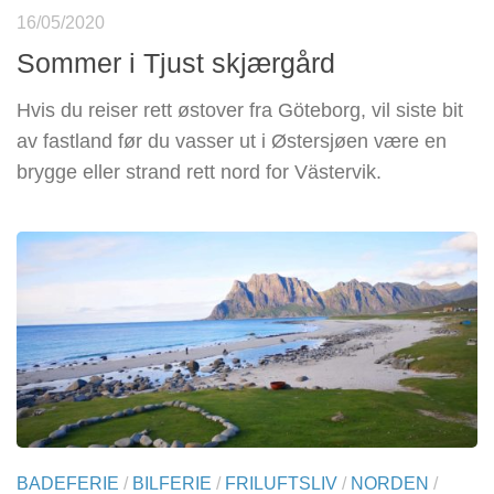
16/05/2020
Sommer i Tjust skjærgård
Hvis du reiser rett østover fra Göteborg, vil siste bit
av fastland før du vasser ut i Østersjøen være en
brygge eller strand rett nord for Västervik.
BADEFERIE
/
BILFERIE
/
FRILUFTSLIV
/
NORDEN
/