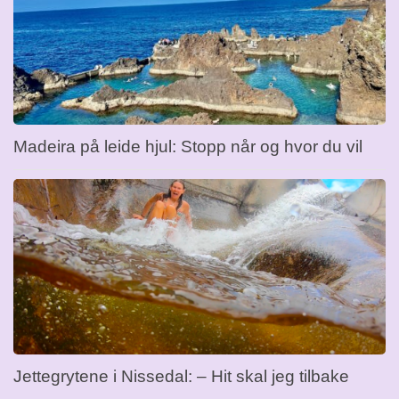
Madeira på leide hjul: Stopp når og hvor du vil
Jettegrytene i Nissedal: – Hit skal jeg tilbake