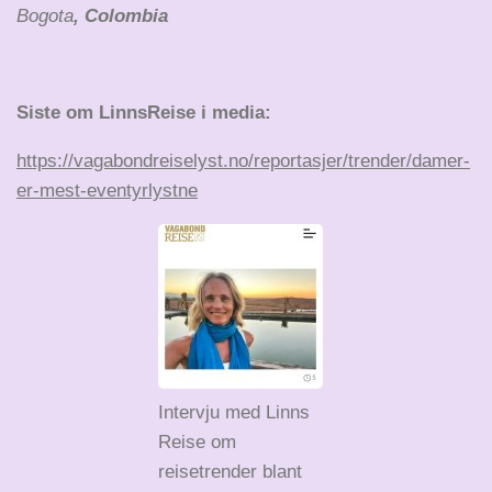
Bogota
, Colombia
Siste om LinnsReise i media:
https://vagabondreiselyst.no/reportasjer/trender/damer-
er-mest-eventyrlystne
Intervju med Linns
Reise om
reisetrender blant