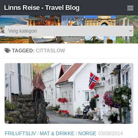
Linns Reise - Travel Blog
Skip to content
SØK ETTER KATEGORIER
Søk
etter
kategorier
TAGGED:
CITTASLOW
FRILUFTSLIV
/
MAT & DRIKKE
/
NORGE
03/08/2014