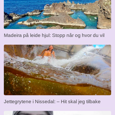
Madeira på leide hjul: Stopp når og hvor du vil
Jettegrytene i Nissedal: – Hit skal jeg tilbake