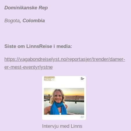
Dominikanske Rep
Bogota
, Colombia
Siste om LinnsReise i media:
https://vagabondreiselyst.no/reportasjer/trender/damer-
er-mest-eventyrlystne
Intervju med Linns