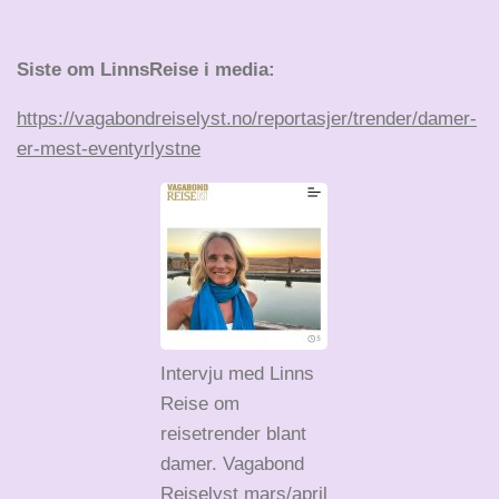
Siste om LinnsReise i media:
https://vagabondreiselyst.no/reportasjer/trender/damer-
er-mest-eventyrlystne
Intervju med Linns
Reise om
reisetrender blant
damer. Vagabond
Reiselyst mars/april