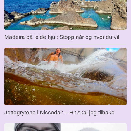
Madeira på leide hjul: Stopp når og hvor du vil
Jettegrytene i Nissedal: – Hit skal jeg tilbake