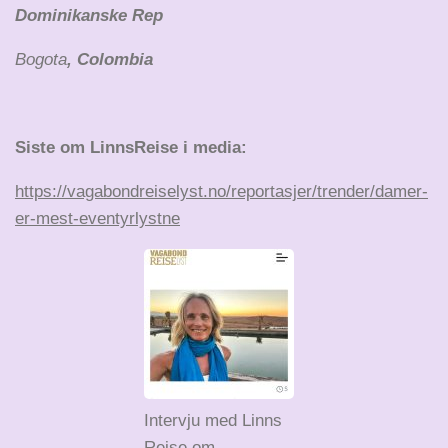
Dominikanske Rep
Bogota
, Colombia
Siste om LinnsReise i media:
https://vagabondreiselyst.no/reportasjer/trender/damer-
er-mest-eventyrlystne
Intervju med Linns
Reise om