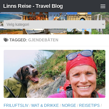
Linns Reise - Travel Blog
Skip to content
SØK ETTER KATEGORIER
Søk
etter
kategorier
TAGGED:
GJENDEBÅTEN
FRILUFTSLIV
/
MAT & DRIKKE
/
NORGE
/
REISETIPS
/