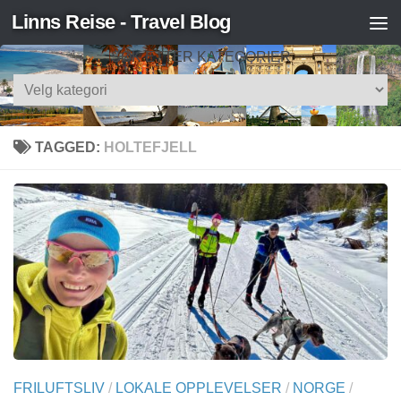
Linns Reise - Travel Blog
Skip to content
SØK ETTER KATEGORIER
Søk
etter
kategorier
TAGGED:
HOLTEFJELL
FRILUFTSLIV
/
LOKALE OPPLEVELSER
/
NORGE
/