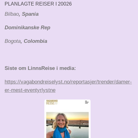
PLANLAGTE REISER I 20026
Bilbao
, Spania
Dominikanske Rep
Bogota
, Colombia
Siste om LinnsReise i media:
https://vagabondreiselyst.no/reportasjer/trender/damer-
er-mest-eventyrlystne