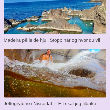
Madeira på leide hjul: Stopp når og hvor du vil
Jettegrytene i Nissedal: – Hit skal jeg tilbake