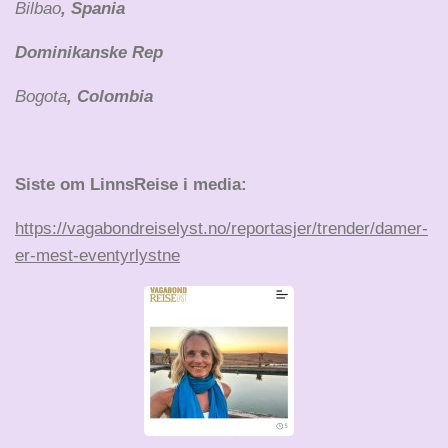
Bilbao
, Spania
Dominikanske Rep
Bogota
, Colombia
Siste om LinnsReise i media:
https://vagabondreiselyst.no/reportasjer/trender/damer-
er-mest-eventyrlystne