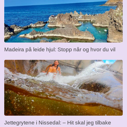
Madeira på leide hjul: Stopp når og hvor du vil
Jettegrytene i Nissedal: – Hit skal jeg tilbake