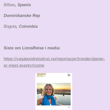
Bilbao
, Spania
Dominikanske Rep
Bogota
, Colombia
Siste om LinnsReise i media:
https://vagabondreiselyst.no/reportasjer/trender/damer-
er-mest-eventyrlystne