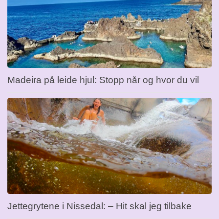
Madeira på leide hjul: Stopp når og hvor du vil
Jettegrytene i Nissedal: – Hit skal jeg tilbake