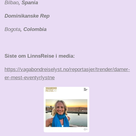
Bilbao
, Spania
Dominikanske Rep
Bogota
, Colombia
Siste om LinnsReise i media:
https://vagabondreiselyst.no/reportasjer/trender/damer-
er-mest-eventyrlystne