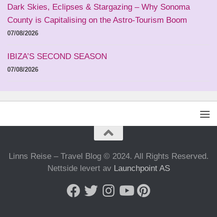
Dark Skies, Eclipses & Stargazing – Why Sonoma
County is Capitalising on the Astro-Tourism Boom
07/08/2026
IBIZA’S SECOND SEASON
07/08/2026
Linns Reise – Travel Blog © 2024. All Rights Reserved.
Nettside levert av
Launchpoint AS