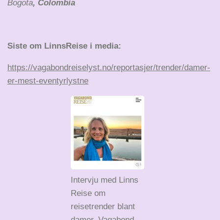
Bogota
, Colombia
Siste om LinnsReise i media:
https://vagabondreiselyst.no/reportasjer/trender/damer-
er-mest-eventyrlystne
Intervju med Linns
Reise om
reisetrender blant
damer. Vagabond