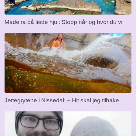
Madeira på leide hjul: Stopp når og hvor du vil
Jettegrytene i Nissedal: – Hit skal jeg tilbake