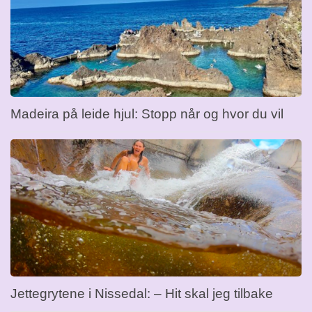
Madeira på leide hjul: Stopp når og hvor du vil
Jettegrytene i Nissedal: – Hit skal jeg tilbake