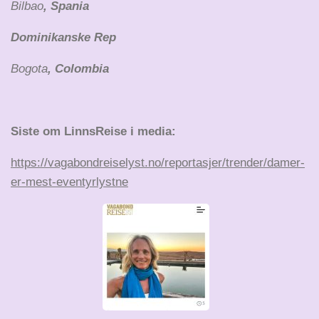
Bilbao
, Spania
Dominikanske Rep
Bogota
, Colombia
Siste om LinnsReise i media:
https://vagabondreiselyst.no/reportasjer/trender/damer-
er-mest-eventyrlystne