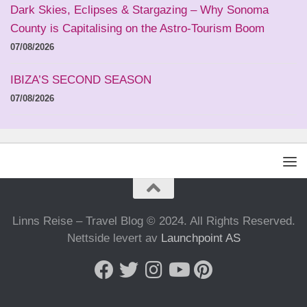
Dark Skies, Eclipses & Stargazing – Why Sonoma
County is Capitalising on the Astro-Tourism Boom
07/08/2026
IBIZA’S SECOND SEASON
07/08/2026
Linns Reise – Travel Blog © 2024. All Rights Reserved.
Nettside levert av
Launchpoint AS