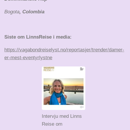
Bogota
, Colombia
Siste om LinnsReise i media:
https://vagabondreiselyst.no/reportasjer/trender/damer-
er-mest-eventyrlystne
Intervju med Linns
Reise om