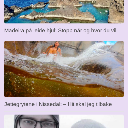
Madeira på leide hjul: Stopp når og hvor du vil
Jettegrytene i Nissedal: – Hit skal jeg tilbake