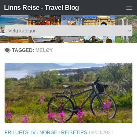
Linns Reise - Travel Blog
Skip to content
SØK ETTER KATEGORIER
Søk
etter
kategorier
TAGGED:
MELØY
FRILUFTSLIV
/
NORGE
/
REISETIPS
09/04/2021