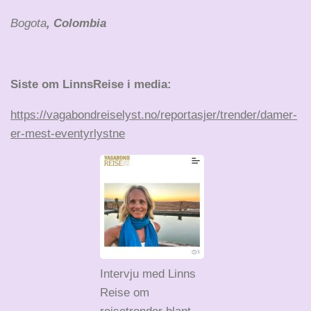
Bogota
, Colombia
Siste om LinnsReise i media:
https://vagabondreiselyst.no/reportasjer/trender/damer-
er-mest-eventyrlystne
Intervju med Linns
Reise om