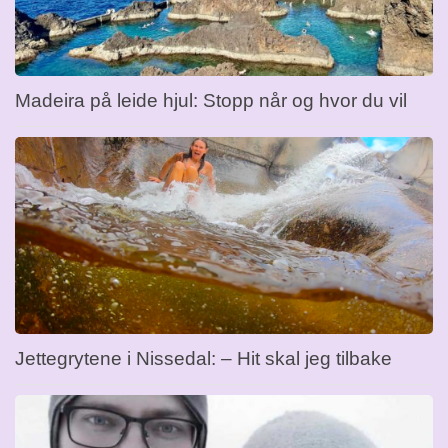
Madeira på leide hjul: Stopp når og hvor du vil
Jettegrytene i Nissedal: – Hit skal jeg tilbake