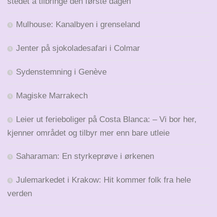
stedet å tilbringe den første dagen
Mulhouse: Kanalbyen i grenseland
Jenter på sjokoladesafari i Colmar
Sydenstemning i Genève
Magiske Marrakech
Leier ut ferieboliger på Costa Blanca: – Vi bor her,
kjenner området og tilbyr mer enn bare utleie
Saharaman: En styrkeprøve i ørkenen
Julemarkedet i Krakow: Hit kommer folk fra hele
verden