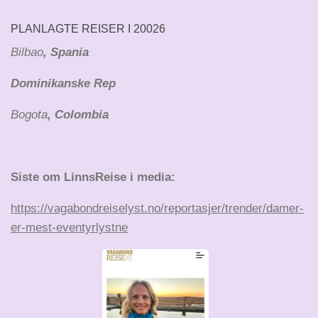
PLANLAGTE REISER I 20026
Bilbao
, Spania
Dominikanske Rep
Bogota
, Colombia
Siste om LinnsReise i media:
https://vagabondreiselyst.no/reportasjer/trender/damer-
er-mest-eventyrlystne