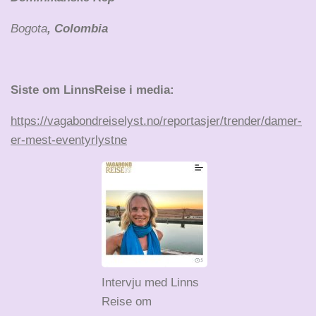
Bogota
, Colombia
Siste om LinnsReise i media:
https://vagabondreiselyst.no/reportasjer/trender/damer-
er-mest-eventyrlystne
Intervju med Linns
Reise om