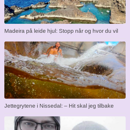
Madeira på leide hjul: Stopp når og hvor du vil
Jettegrytene i Nissedal: – Hit skal jeg tilbake