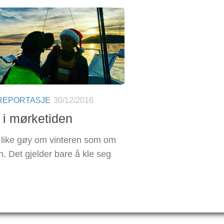
REPORTASJE
30/12/2016
g i mørketiden
r like gøy om vinteren som om
 Det gjelder bare å kle seg