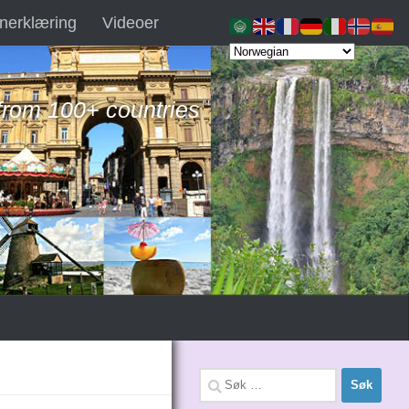
nerklæring
Videoer
 from 100+ countries
Søk
etter: