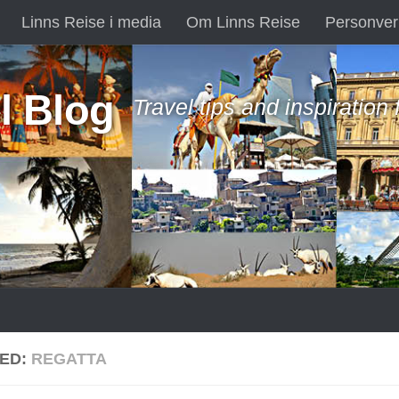
Linns Reise i media
Om Linns Reise
Personver
l Blog
Travel tips and inspiration
ED:
REGATTA