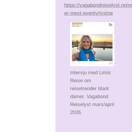
https://vagabondreiselyst.no/r
er-mest-eventyrlystne
Intervju med Linns
Reise om
reisetrender blant
damer. Vagabond
Reiselyst mars/april
2026.