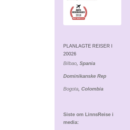
PLANLAGTE REISER I
20026
Bilbao
, Spania
Dominikanske Rep
Bogota
, Colombia
Siste om LinnsReise i
media: