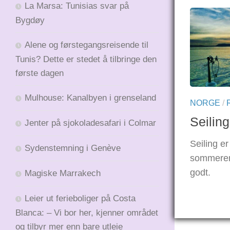
La Marsa: Tunisias svar på
Bygdøy
Alene og førstegangsreisende til
Tunis? Dette er stedet å tilbringe den
første dagen
Mulhouse: Kanalbyen i grenseland
NORGE
/
Seilin
Jenter på sjokoladesafari i Colmar
Seiling e
Sydenstemning i Genève
sommeren.
godt.
Magiske Marrakech
Leier ut ferieboliger på Costa
Blanca: – Vi bor her, kjenner området
og tilbyr mer enn bare utleie