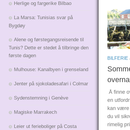
Herlige og fargerike Bilbao
La Marsa: Tunisias svar på
Bygdøy
Alene og førstegangsreisende til
Tunis? Dette er stedet å tilbringe den
første dagen
BILFERIE
Sommer 
Mulhouse: Kanalbyen i grenseland
overna
Jenter på sjokoladesafari i Colmar
Å finne o
Sydenstemning i Genève
en utford
kan være l
Magiske Marrakech
du vil sik
rimelig pri
Leier ut ferieboliger på Costa