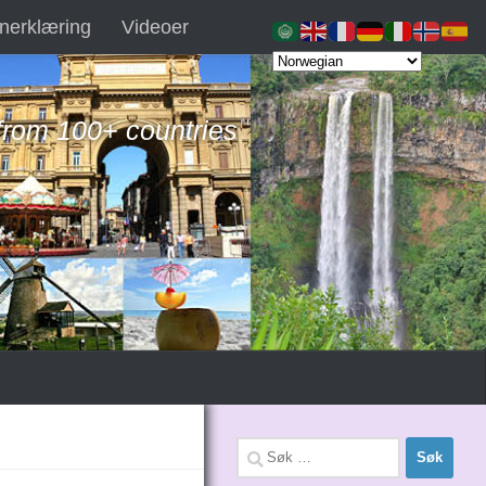
nerklæring
Videoer
 from 100+ countries
Søk
etter: