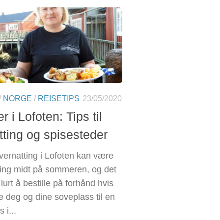
/
NORGE
/
REISETIPS
23/05/2020
i Lofoten: Tips til
tting og spisesteder
vernatting i Lofoten kan være
ring midt på sommeren, og det
urt å bestille på forhånd hvis
re deg og dine soveplass til en
s i...