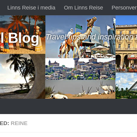
Linns Reise i media
Om Linns Reise
Personver
l Blog
Travel tips and inspiration
ED:
REINE