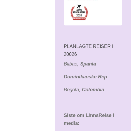
PLANLAGTE REISER I
20026
Bilbao
, Spania
Dominikanske Rep
Bogota
, Colombia
Siste om LinnsReise i
media: