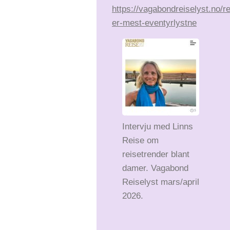
https://vagabondreiselyst.no/r
er-mest-eventyrlystne
Intervju med Linns
Reise om
reisetrender blant
damer. Vagabond
Reiselyst mars/april
2026.