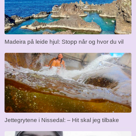
Madeira på leide hjul: Stopp når og hvor du vil
Jettegrytene i Nissedal: – Hit skal jeg tilbake