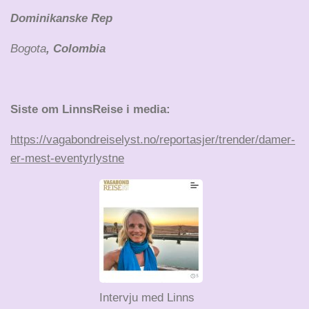
Dominikanske Rep
Bogota
, Colombia
Siste om LinnsReise i media:
https://vagabondreiselyst.no/reportasjer/trender/damer-
er-mest-eventyrlystne
Intervju med Linns