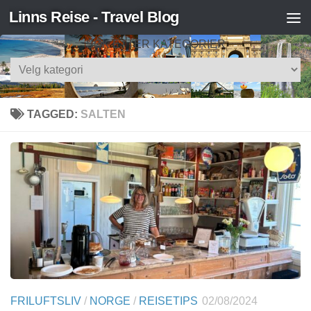
Linns Reise - Travel Blog
Skip to content
SØK ETTER KATEGORIER
Søk
etter
kategorier
TAGGED:
SALTEN
FRILUFTSLIV
/
NORGE
/
REISETIPS
02/08/2024