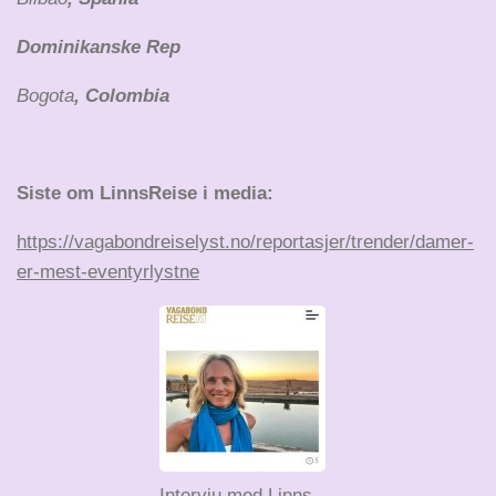
Dominikanske Rep
Bogota
, Colombia
Siste om LinnsReise i media:
https://vagabondreiselyst.no/reportasjer/trender/damer-
er-mest-eventyrlystne
Intervju med Linns