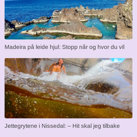
Madeira på leide hjul: Stopp når og hvor du vil
Jettegrytene i Nissedal: – Hit skal jeg tilbake