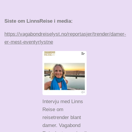
Siste om LinnsReise i media:
https://vagabondreiselyst.no/reportasjer/trender/damer-
er-mest-eventyrlystne
Intervju med Linns
Reise om
reisetrender blant
damer. Vagabond