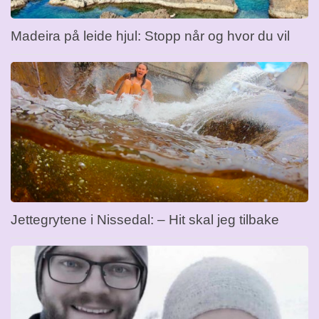
Madeira på leide hjul: Stopp når og hvor du vil
Jettegrytene i Nissedal: – Hit skal jeg tilbake