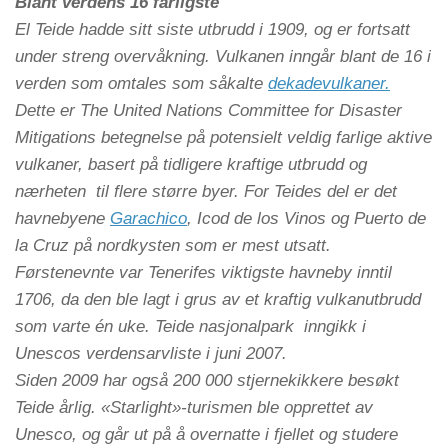
Blant verdens 16 farligste
El Teide hadde sitt siste utbrudd i 1909, og er fortsatt
under streng overvåkning. Vulkanen inngår blant de 16 i
verden som omtales som såkalte
dekadevulkaner.
Dette er The United Nations Committee for Disaster
Mitigations betegnelse på potensielt veldig farlige aktive
vulkaner, basert på tidligere kraftige utbrudd og
nærheten til flere større byer. For Teides del er det
havnebyene
Garachico
, Icod de los Vinos og Puerto de
la Cruz på nordkysten som er mest utsatt.
Førstenevnte var Tenerifes viktigste havneby inntil
1706, da den ble lagt i grus av et kraftig vulkanutbrudd
som varte én uke. Teide nasjonalpark inngikk i
Unescos verdensarvliste i juni 2007.
Siden 2009 har også 200 000 stjernekikkere besøkt
Teide årlig. «Starlight»-turismen ble opprettet av
Unesco, og går ut på å overnatte i fjellet og studere