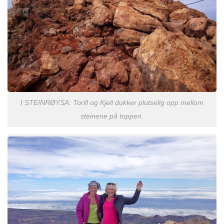
I STEINRØYSA: Torill og Kjell dukker plutselig opp mellom
steinene på toppen.