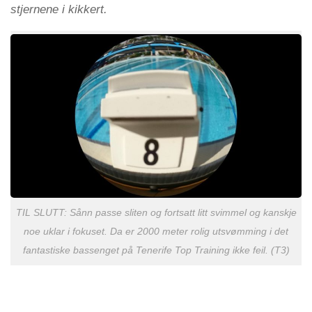
stjernene i kikkert.
TIL SLUTT: Sånn passe sliten og fortsatt litt svimmel og kanskje
noe uklar i fokuset. Da er 2000 meter rolig utsvømming i det
fantastiske bassenget på Tenerife Top Training ikke feil. (T3)