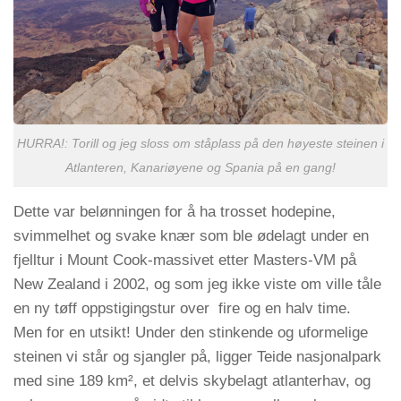
HURRA!: Torill og jeg sloss om ståplass på den høyeste steinen i
Atlanteren, Kanariøyene og Spania på en gang!
Dette var belønningen for å ha trosset hodepine,
svimmelhet og svake knær som ble ødelagt under en
fjelltur i Mount Cook-massivet etter Masters-VM på
New Zealand i 2002, og som jeg ikke viste om ville tåle
en ny tøff oppstigingstur over fire og en halv time.
Men for en utsikt! Under den stinkende og uformelige
steinen vi står og sjangler på, ligger Teide nasjonalpark
med sine 189 km², et delvis skybelagt atlanterhav, og