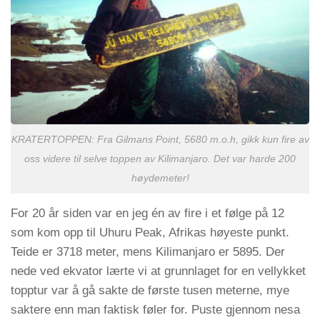
KRATERTOPPEN: Fra Gilmans Point, 5680 m.o.h, gikk kun fire av
oss videre til selve toppen av Kilimanjaro. Det var harde 200
høydemeter!
For 20 år siden var en jeg én av fire i et følge på 12
som kom opp til Uhuru Peak, Afrikas høyeste punkt.
Teide er 3718 meter, mens Kilimanjaro er 5895. Der
nede ved ekvator lærte vi at grunnlaget for en vellykket
topptur var å gå sakte de første tusen meterne, mye
saktere enn man faktisk føler for. Puste gjennom nesa