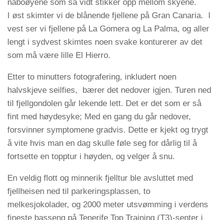
naboøyene som så vidt stikker opp mellom skyene.
I øst skimter vi de blånende fjellene på Gran Canaria. I
vest ser vi fjellene på La Gomera og La Palma, og aller
lengt i sydvest skimtes noen svake konturerer av det
som må være lille El Hierro.
Etter to minutters fotografering, inkludert noen
halvskjeve seilfies, bærer det nedover igjen. Turen ned
til fjellgondolen går lekende lett. Det er det som er så
fint med høydesyke; Med en gang du går nedover,
forsvinner symptomene gradvis. Dette er kjekt og trygt
å vite hvis man en dag skulle føle seg for dårlig til å
fortsette en topptur i høyden, og velger å snu.
En veldig flott og minnerik fjelltur ble avsluttet med
fjellheisen ned til parkeringsplassen, to
melkesjokolader, og 2000 meter utsvømming i verdens
fineste basseng på Tenerife Top Training (T3)-senter i