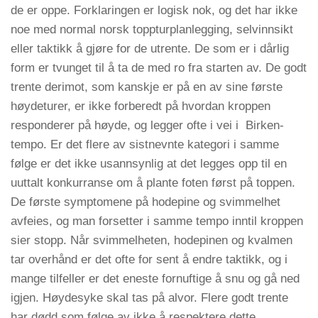
de er oppe. Forklaringen er logisk nok, og det har ikke
noe med normal norsk toppturplanlegging, selvinnsikt
eller taktikk å gjøre for de utrente. De som er i dårlig
form er tvunget til å ta de med ro fra starten av. De godt
trente derimot, som kanskje er på en av sine første
høydeturer, er ikke forberedt på hvordan kroppen
responderer på høyde, og legger ofte i vei i Birken-
tempo. Er det flere av sistnevnte kategori i samme
følge er det ikke usannsynlig at det legges opp til en
uuttalt konkurranse om å plante foten først på toppen.
De første symptomene på hodepine og svimmelhet
avfeies, og man forsetter i samme tempo inntil kroppen
sier stopp. Når svimmelheten, hodepinen og kvalmen
tar overhånd er det ofte for sent å endre taktikk, og i
mange tilfeller er det eneste fornuftige å snu og gå ned
igjen. Høydesyke skal tas på alvor. Flere godt trente
har dødd som følge av ikke å respektere dette.