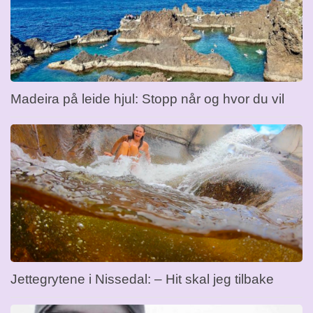
Madeira på leide hjul: Stopp når og hvor du vil
Jettegrytene i Nissedal: – Hit skal jeg tilbake