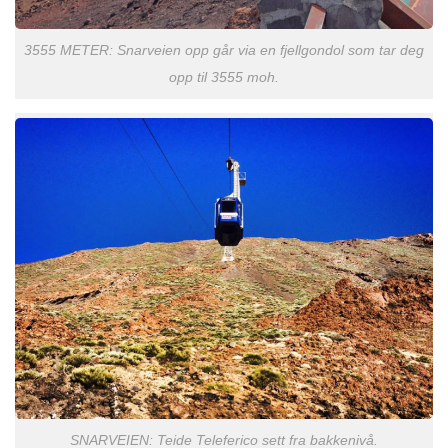
3555 METER: Snarveien opp går via en fjellgondol som tar deg
opp til 3555 moh.
SNARVEIEN: Teide Teleferico sett fra bakkenivå.