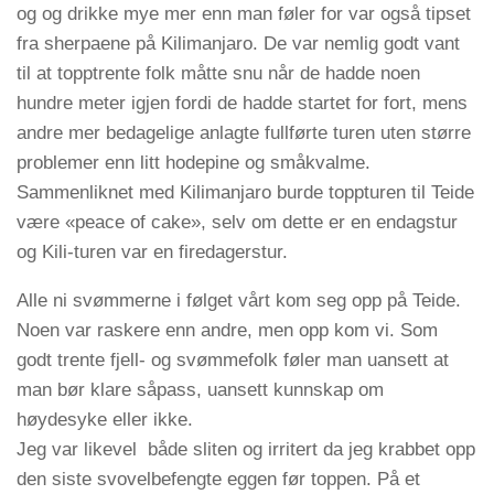
og og drikke mye mer enn man føler for var også tipset
fra sherpaene på Kilimanjaro. De var nemlig godt vant
til at topptrente folk måtte snu når de hadde noen
hundre meter igjen fordi de hadde startet for fort, mens
andre mer bedagelige anlagte fullførte turen uten større
problemer enn litt hodepine og småkvalme.
Sammenliknet med Kilimanjaro burde toppturen til Teide
være «peace of cake», selv om dette er en endagstur
og Kili-turen var en firedagerstur.
Alle ni svømmerne i følget vårt kom seg opp på Teide.
Noen var raskere enn andre, men opp kom vi. Som
godt trente fjell- og svømmefolk føler man uansett at
man bør klare såpass, uansett kunnskap om
høydesyke eller ikke.
Jeg var likevel både sliten og irritert da jeg krabbet opp
den siste svovelbefengte eggen før toppen. På et