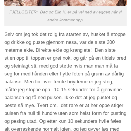
FJELLGEITER: Dag og Elin K. er på vei ned av eggen når vi
andre kommer opp.
Selv om jeg tok det rolig fra starten av, husket å stoppe
og drikke og puste gjennom nesa, var de siste 200
meterne ekle. Direkte ekle og kranglete! Den siste
stien opp til toppen er grei nok, og går på en tildels bred
og steinlagt sti, med god støtte hvis man man må ta
seg for med hånden eller flytte foten på grunn av dårlig
balanse. Men for hver femte høydemeter jeg steg,
måtte jeg stoppe opp i 10-15 sekunder for å gjenvinne
balansen og få ned pulsen. Ikke det at jeg pustet og
peste så mye. Tvert om, det rare er at her oppe stiger
pulsen fra null til hundre uten som helst form for pusting
og pesing utad. Og etter kun 10 sekunders hvile føles
alt overraskende normalt igjen, og jeg gyver løs med