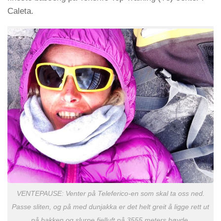
Caleta.
VENTEPAUSE: Venter på Teleferico-en som skal ta oss ned.
Passe sliten, og på med dunjakka er det helt greit å ligge rett ut
på bakken og slurpe fjelluft på 3555 meters høyde.