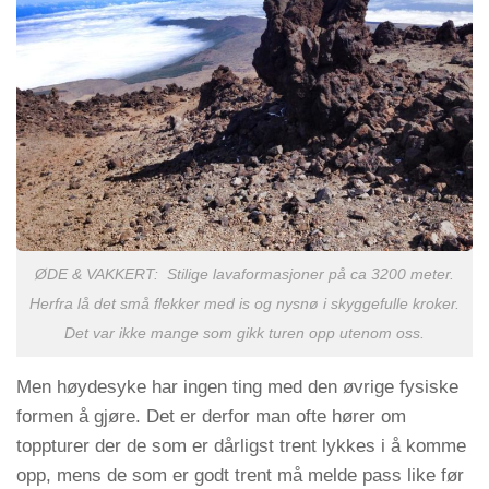
ØDE & VAKKERT: Stilige lavaformasjoner på ca 3200 meter.
Herfra lå det små flekker med is og nysnø i skyggefulle kroker.
Det var ikke mange som gikk turen opp utenom oss.
Men høydesyke har ingen ting med den øvrige fysiske
formen å gjøre. Det er derfor man ofte hører om
toppturer der de som er dårligst trent lykkes i å komme
opp, mens de som er godt trent må melde pass like før