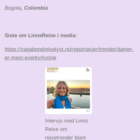
Bogota
, Colombia
Siste om LinnsReise i media:
https://vagabondreiselyst.no/reportasjer/trender/damer-
er-mest-eventyrlystne
Intervju med Linns
Reise om
reisetrender blant