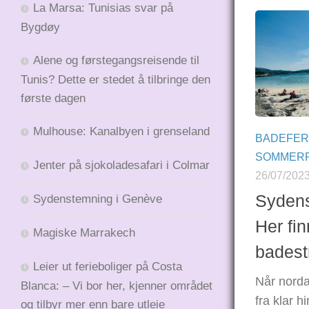
La Marsa: Tunisias svar på
Bygdøy
Alene og førstegangsreisende til
Tunis? Dette er stedet å tilbringe den
første dagen
Mulhouse: Kanalbyen i grenseland
BADEFER
SOMMERF
Jenter på sjokoladesafari i Colmar
26/07/202
Sydens
Sydenstemning i Genève
Her fin
Magiske Marrakech
badest
Leier ut ferieboliger på Costa
Når norda
Blanca: – Vi bor her, kjenner området
fra klar 
og tilbyr mer enn bare utleie