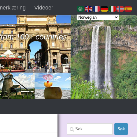
nerklæring
Videoer
 from 100+ countries
Søk
etter: