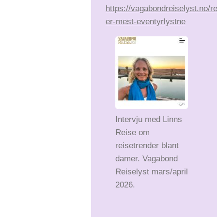
https://vagabondreiselyst.no/r
er-mest-eventyrlystne
Intervju med Linns
Reise om
reisetrender blant
damer. Vagabond
Reiselyst mars/april
2026.