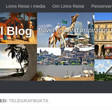
Linns Reise i media
Om Linns Reise
Personver
l Blog
Travel tips and inspiration
ED:
TELEGRAFBUKTA