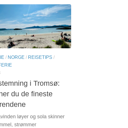
IE
/
NORGE
/
REISETIPS
/
ERIE
3
temning i Tromsø:
ner du de fineste
rendene
vinden løyer og sola skinner
himmel, strømmer