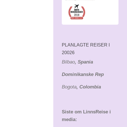
PLANLAGTE REISER I
20026
Bilbao
, Spania
Dominikanske Rep
Bogota
, Colombia
Siste om LinnsReise i
media: