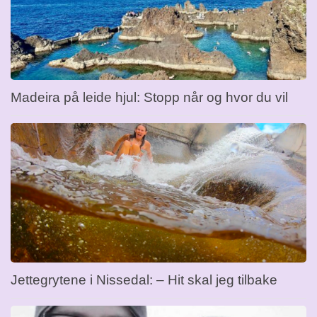
Madeira på leide hjul: Stopp når og hvor du vil
Jettegrytene i Nissedal: – Hit skal jeg tilbake