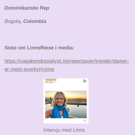
Dominikanske Rep
Bogota
, Colombia
Siste om LinnsReise i media:
https://vagabondreiselyst.no/reportasjer/trender/damer-
er-mest-eventyrlystne
Intervju med Linns