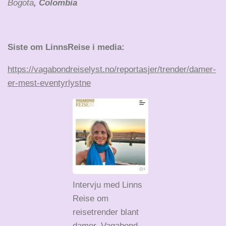
Bogota
, Colombia
Siste om LinnsReise i media:
https://vagabondreiselyst.no/reportasjer/trender/damer-
er-mest-eventyrlystne
Intervju med Linns
Reise om
reisetrender blant
damer. Vagabond