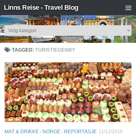
Linns Reise - Travel Blog
Skip to content
SØK ETTER KATEGORIER
Søk
etter
kategorier
TAGGED:
TURISTIEGENBY
MAT & DRIKKE
/
NORGE
/
REPORTASJE
11/12/2016