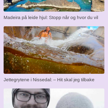
Madeira på leide hjul: Stopp når og hvor du vil
Jettegrytene i Nissedal: – Hit skal jeg tilbake