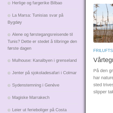
Herlige og fargerike Bilbao
La Marsa: Tunisias svar på
Bygdøy
Alene og førstegangsreisende til
Tunis? Dette er stedet å tilbringe den
første dagen
FRILUFTS
Vårtegn
Mulhouse: Kanalbyen i grenseland
På den g
Jenter på sjokoladesafari i Colmar
har nature
sted trive
Sydenstemning i Genève
slipper ta
Magiske Marrakech
Leier ut ferieboliger på Costa