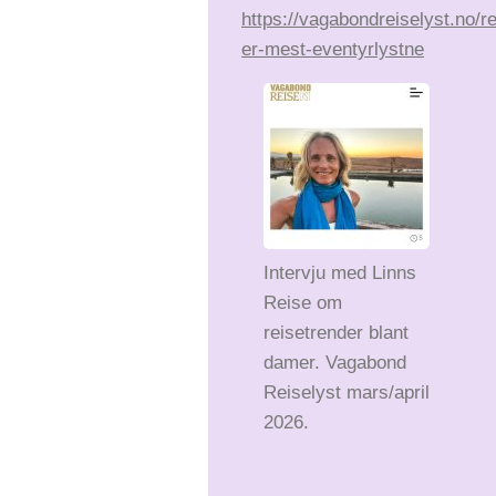
https://vagabondreiselyst.no/r
er-mest-eventyrlystne
Intervju med Linns
Reise om
reisetrender blant
damer. Vagabond
Reiselyst mars/april
2026.