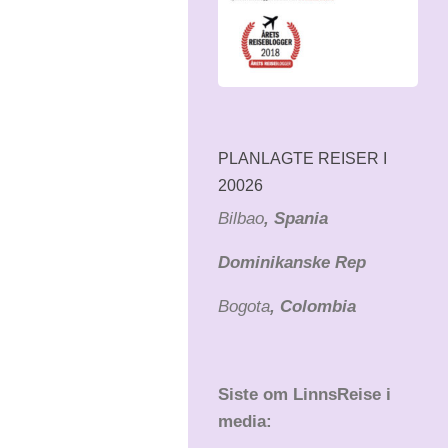
PLANLAGTE REISER I
20026
Bilbao
, Spania
Dominikanske Rep
Bogota
, Colombia
Siste om LinnsReise i
media: