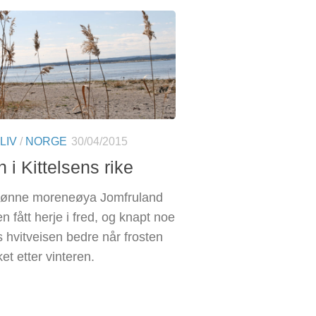
LIV
/
NORGE
30/04/2015
 i Kittelsens rike
rønne moreneøya Jomfruland
n fått herje i fred, og knapt noe
s hvitveisen bedre når frosten
ket etter vinteren.