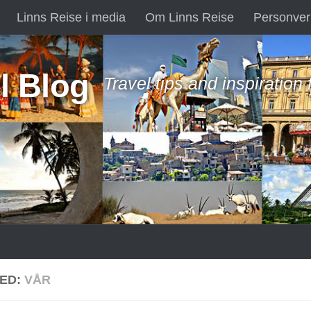
Linns Reise i media
Om Linns Reise
Personver
l Blog
Travel tips and inspiration
ED:
VÅR