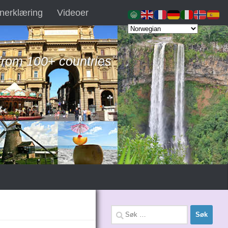
nerklæring
Videoer
 from 100+ countries
Søk
etter: