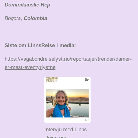
Dominikanske Rep
Bogota
, Colombia
Siste om LinnsReise i media:
https://vagabondreiselyst.no/reportasjer/trender/damer-
er-mest-eventyrlystne
Intervju med Linns
Reise om