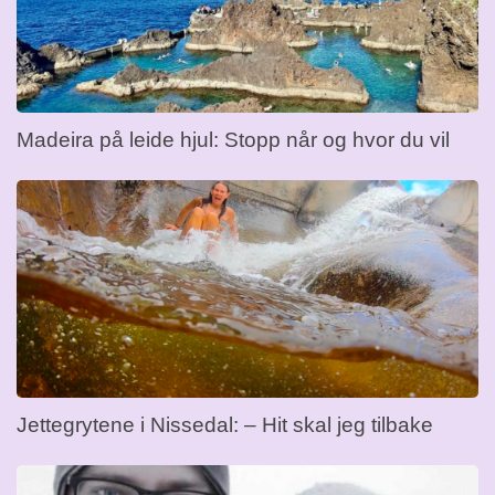
Madeira på leide hjul: Stopp når og hvor du vil
Jettegrytene i Nissedal: – Hit skal jeg tilbake